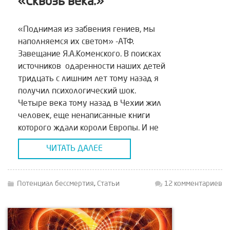
«Сквозь века.»
«Поднимая из забвения гениев, мы
наполняемся их светом» -АТФ.
Завещание Я.А.Коменского. В поисках
источников одаренности наших детей
тридцать с лишним лет тому назад я
получил психологический шок.
Четыре века тому назад в Чехии жил
человек, еще ненаписанные книги
которого ждали короли Европы. И не
просто ждали. Все, что выходило из-
ЧИТАТЬ ДАЛЕЕ
под его пера, буквально через шесть-
семь месяцев […]
Потенциал бессмертия
,
Статьи
12 комментариев