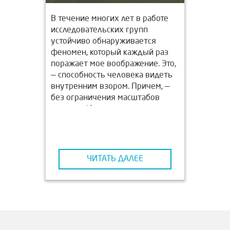
В течение многих лет в работе
исследовательских групп
устойчиво обнаруживается
феномен, который каждый раз
поражает мое воображение. Это,
— способность человека видеть
внутренним взором. Причем, —
без ограничения масштабов
видения (буквально
космических!), и любой
разрешающей способности при
наблюдении глубин микромира.
Сама по себе способность
ЧИТАТЬ ДАЛЕЕ
человека видеть свои
внутренние органы меня не
удивляет.