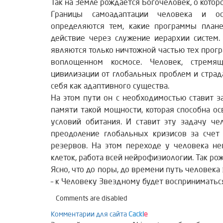
Так на Земле рождается Богочеловек, о котор
Границы самоадаптации человека и о
определяются тем, какие программы план
действие через служение иерархии систем
являются только ничтожной частью тех прогр
воплощенном космосе. Человек, стремя
цивилизации от глобальных проблем и страд
себя как адаптивного существа.
На этом пути он с необходимостью ставит 
памяти такой мощности, которая способна о
условий обитания. И ставит эту задачу че
преодоление глобальных кризисов за счет
резервов. На этом переходе у человека не
клеток, работа всей нейрофизиологии. Так р
Ясно, что до поры, до времени путь человека
– к Человеку Звездному будет восприниматься
Comments are disabled
Комментарии для сайта
Cackl
e