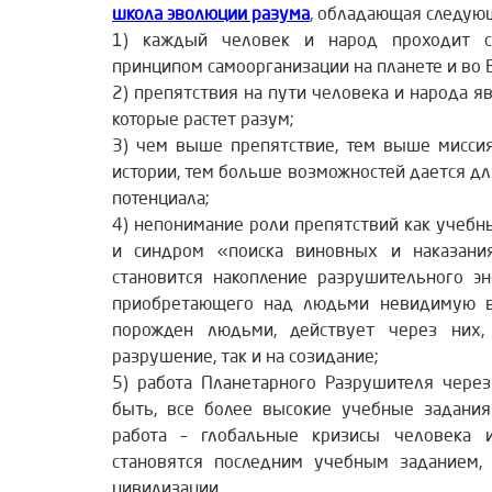
школа эволюции разума
, обладающая следую
1) каждый человек и народ проходит с
принципом самоорганизации на планете и во 
2) препятствия на пути человека и народа 
которые растет разум;
3) чем выше препятствие, тем выше мисси
истории, тем больше возможностей дается д
потенциала;
4) непонимание роли препятствий как учебн
и синдром «поиска виновных и наказания
становится накопление разрушительного э
приобретающего над людьми невидимую вл
порожден людьми, действует через них,
разрушение, так и на созидание;
5) работа Планетарного Разрушителя через
быть, все более высокие учебные задания
работа – глобальные кризисы человека и
становятся последним учебным заданием,
цивилизации.