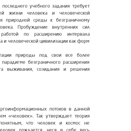
 последнего учебного задания требует
сей жизни человека и человеческой
ия природной среды к безграничному
овека. Пробуждение внутренних сил
 работой по расширению интервала
да и человеческой цивилизации как форм
тации природы под свои все более
 парадигме безграничного расширения
та выживания, созидания и решения
нергоинформационных потоков в данной
ием «человек». Так утверждает теория
 понятным, что человек и космос не
еловек рождается, неся в себе весь