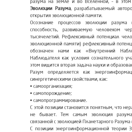
разума на земле и во Вселенной, – в это
Эволюции Разума
, разрабатываемый автор
открытия эволюционной памяти.
Осознание процессов эволюции разума 
способность, развиваемую человеком че
тысячелетий. Рефлексивный потенциал чело
эволюционной памяти) рефлексивный потенци
обозначен нами как «Внутренний Наблю
Наблюдателя как условия сознательного уч
этом видится вторая задача науки и образова
Разум определяется как энергоинформац
синергетическими свойствами, как:
• самоорганизация;
• самопорождение;
• самопрограммирование.
С этой позиции становится понятным, что не
не бывает. Тем самым эволюция разума
связанной с эволюцией Планетарного Разума
С позиции энергоинформационной теории З