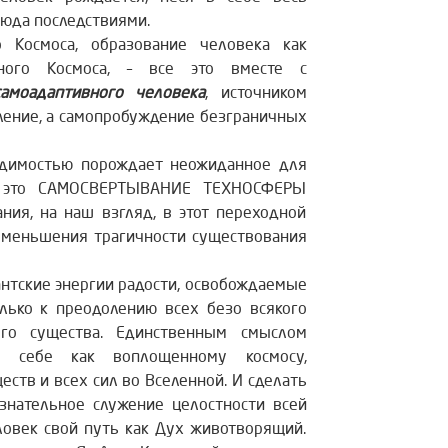
сюда последствиями.
 Космоса, образование человека как
ного Космоса, – все это вместе с
самоадаптивного человека
, источником
бление, а самопробуждение безграничных
одимостью порождает неожиданное для
 – это САМОСВЕРТЫВАНИЕ ТЕХНОСФЕРЫ
ния, на наш взгляд, в этот переходной
уменьшения трагичности существования
антские энергии радости, освобождаемые
олько к преодолению всех безо всякого
го существа. Единственным смыслом
у себе как воплощенному космосу,
еств и всех сил во Вселенной. И сделать
ознательное служение целостности всей
ловек свой путь как Дух животворящий.