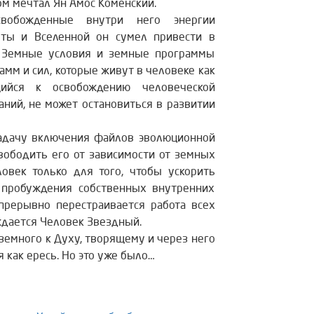
ом мечтал Ян Амос Коменский.
свобожденные внутри него энергии
еты и Вселенной он сумел привести в
. Земные условия и земные программы
амм и сил, которые живут в человеке как
щийся к освобождению человеческой
аний, не может остановиться в развитии
задачу включения файлов эволюционной
свободить его от зависимости от земных
ловек только для того, чтобы ускорить
 пробуждения собственных внутренних
прерывно перестраивается работа всех
ождается Человек Звездный.
 земного к Духу, творящему и через него
 как ересь. Но это уже было…