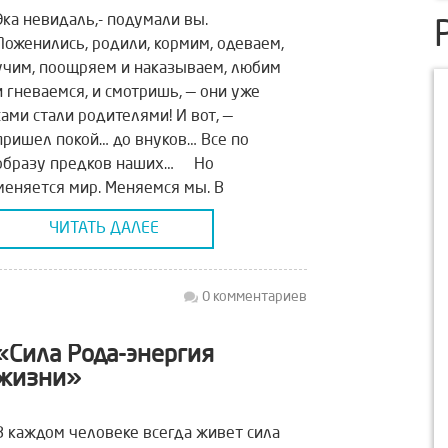
Эка невидаль,- подумали вы.
Поженились, родили, кормим, одеваем,
учим, поощряем и наказываем, любим
и гневаемся, и смотришь, — они уже
сами стали родителями! И вот, —
пришел покой… до внуков… Все по
образу предков наших… Но
меняется мир. Меняемся мы. В
каждом новом поколении приходят
ЧИТАТЬ ДАЛЕЕ
качественно новые дети, — новыми
устремлениями и новыми […]
0 комментариев
«Сила Рода-энергия
жизни»
В каждом человеке всегда живет сила