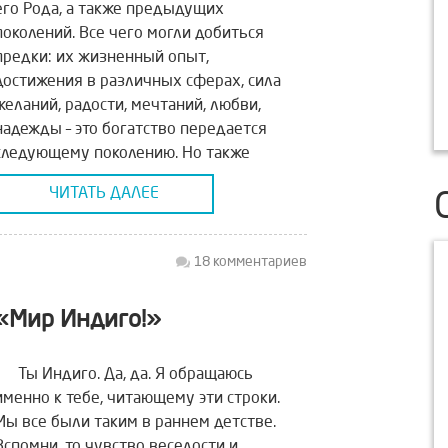
его Рода, а также предыдущих
поколений. Все чего могли добиться
предки: их жизненный опыт,
достижения в различных сферах, сила
желаний, радости, мечтаний, любви,
надежды – это богатство передается
следующему поколению. Но также
потомкам достается их боль, страхи,
ЧИТАТЬ ДАЛЕЕ
разочарование, чувство одиночества,
вражды, потери, страдания. Эта
богатая гамма чувств, эмоций и […]
18 комментариев
«Мир Индиго!»
Ты Индиго. Да, да. Я обращаюсь
именно к тебе, читающему эти строки.
Мы все были таким в раннем детстве.
Вспомни, то чувство веселости и