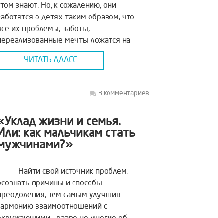
этом знают. Но, к сожалению, они
заботятся о детях таким образом, что
все их проблемы, заботы,
нереализованные мечты ложатся на
плечи малышей тяжким грузом. И
ЧИТАТЬ ДАЛЕЕ
круг замыкается. Новые […]
3 комментариев
«Уклад жизни и семья.
Или: как мальчикам стать
мужчинами?»
Найти свой источник проблем,
осознать причины и способы
преодоления, тем самым улучшив
гармонию взаимоотношений с