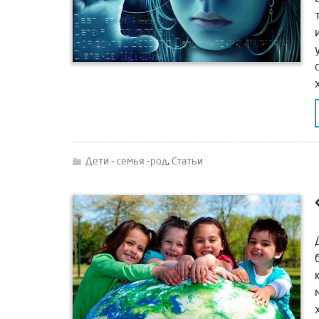
Дети - семья -род
,
Статьи