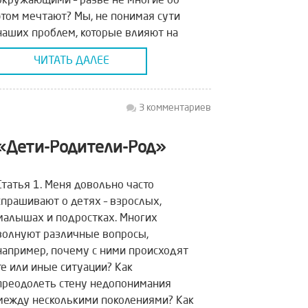
окружающими – разве не многие об
этом мечтают? Мы, не понимая сути
наших проблем, которые влияют на
весь уклад жизни, обречены на
ЧИТАТЬ ДАЛЕЕ
бездействие или заторможенную
реакцию «Скорой помощи». Медленно
реагировать на реакции детей, когда
3 комментариев
уже […]
«Дети-Родители-Род»
Статья 1. Меня довольно часто
спрашивают о детях – взрослых,
малышах и подростках. Многих
волнуют различные вопросы,
например, почему с ними происходят
те или иные ситуации? Как
преодолеть стену недопонимания
между несколькими поколениями? Как