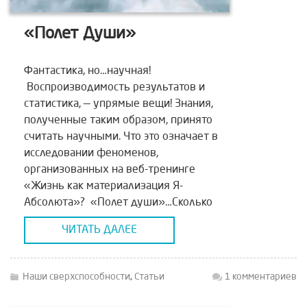
«Полет Души»
Фантастика, но…научная!
Воспроизводимость результатов и
статистика, — упрямые вещи! Знания,
полученные таким образом, принято
считать научными. Что это означает в
исследовании феноменов,
организованных на веб-тренинге
«Жизнь как материализация Я-
Абсолюта»? «Полет души»…Сколько
веков этот образ преследует поэтов и
ЧИТАТЬ ДАЛЕЕ
мечтателей? Но человек не просто
мечтает. Он ищет. И век за веком
создает и МАТЕРИАЛИЗУЕТ ВСЕ
Наши сверхспособности
,
Статьи
1 комментариев
НОВЫЕ ОБРАЗЫ […]