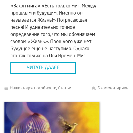
«Закон мига» «Есть только миг. Между
прошлым и будущим. Именно он
называется Жизнь!» Потрясающая
песня! И удивительно точное
определение того, что мы обозначаем
словом «Жизнь». Прошлого уже нет.
Будущее еще не наступило. Однако
это так только на Оси Времен. Миг
спрессован из всего нашего прошлого,
ЧИТАТЬ ДАЛЕЕ
— воспоминаний, — как светлых, так и
трудных времен, взлетов […]
Наши сверхспособности
,
Статьи
5 комментариев