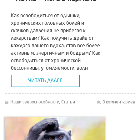
Как освободиться от одышки,
хронических головных болей и
скачков давления не прибегая к
лекарствам? Как получить драйв от
каждого вашего вдоха, став все более
активным, энергичным и бодрым? Как
освободиться от хронической
бессонницы, утомляемости, волн
угнетения и депрессивных состояний,
ЧИТАТЬ ДАЛЕЕ
не прибегая к психотропным
веществам? Как войти в
неизведанные глубины своих спящих
Наши сверхспособности
,
Статьи
0 комментариев
возможностей, обретая силу и […]