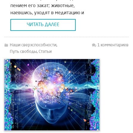
пением его закат; животные,
наевшись, уходят в медитацию и
нирвану; весь растительный мир
ЧИТАТЬ ДАЛЕЕ
прямо на глазах радуется […]
Наши сверхспособности
,
1 комментариев
Путь свободы
,
Статьи