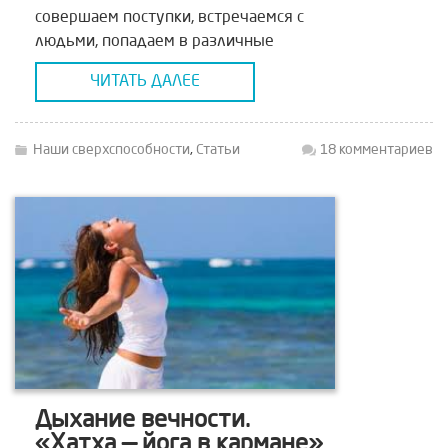
совершаем поступки, встречаемся с
людьми, попадаем в различные
ситуации. Ночью спим, видим сны,
ЧИТАТЬ ДАЛЕЕ
мозг отдыхает, подсознание получает
простор для творчества…
Наши сверхспособности
,
Статьи
18 комментариев
Дыхание вечности.
«Хатха — йога в кармане»