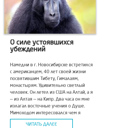
О силе устоявшихся
убеждений
Намедни в г. Новосибирске встретился
с американцем, 40 лет своей жизни
посвятившим Тибету, Гималаям,
монастырям. Удивительно светлый
человек. Он летел из США на Алтай, а я
— из Алтая — на Кипр. Два часа он мне
излагал восточные учения о Душе.
Мимоходом интересовался чем я
занимаюсь. Я, по наивности, говорил о
ЧИТАТЬ ДАЛЕЕ
том, чего достигла земная […]