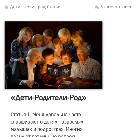
реагировать на реакции детей, когда
Дети - семья -род
,
Статьи
3 комментариев
уже […]
«Дети-Родители-Род»
Статья 1. Меня довольно часто
спрашивают о детях – взрослых,
малышах и подростках. Многих
волнуют различные вопросы,