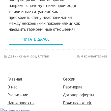
например, почему с ними происходят
те или иные ситуации? Как
преодолеть стену недопонимания
между несколькими поколениями? Как
наладить гармоничные отношения?
Как детям помочь в обустройстве их
ЧИТАТЬ ДАЛЕЕ
взрослой жизни и судьбы. Почему
возникает у некоторых детей желание
паразитировать на […]
Дети - семья -род
,
Статьи
4 комментариев
Главная
Сессии
О нас
Партнерка
Расписание
Договор оферты
Наши проекты
Политика конф.