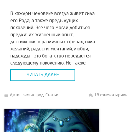
В каждом человеке всегда живет сила
его Рода, а также предыдущих
поколений. Все чего могли добиться
предки: их жизненный опыт,
достижения в различных сферах, сила
желаний, радости, мечтаний, любви,
надежды – это богатство передается
следующему поколению. Но также
потомкам достается их боль, страхи,
ЧИТАТЬ ДАЛЕЕ
разочарование, чувство одиночества,
вражды, потери, страдания. Эта
богатая гамма чувств, эмоций и […]
Дети - семья -род
,
Статьи
18 комментариев