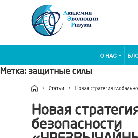
О НАС
БЛ
Метка:
защитные силы
>
Статьи
>
Новая стратегия глобаль
Новая стратеги
безопасности