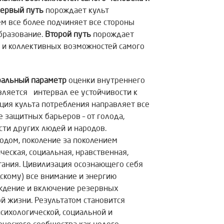
ервый путь
порождает культ
ем все более подчиняет все стороны
образование.
Второй путь
порождает
 и коллективных возможностей самого
ральный параметр
оценки внутреннего
является интервал ее устойчивости к
ция культа потребления направляет все
 защитных барьеров – от голода,
сти других людей и народов.
годом, поколение за поколением
ческая, социальная, нравственная,
тания. Цивилизация осознающего себя
скому) все внимание и энергию
уждение и включение резервных
й жизни. Результатом становится
сихологической, социальной и