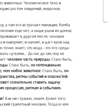
о животных. Человеческое тело и
едию ростом эпидемий, неврозов,
ру, а там его встречает милиция; бомба
трясения еще нет, а люди ушли из домов;
 проживает в другом месте; человек
а и накормит, и напоит, и даст кров над
о точно знает, что вода – это его среда
вать сутками… До нас до сих пор не
акт:
человек часть природы
. Стало быть,
роды
. Стало быть,
он потенциально
е, чем любое животное
. Стало быть,
он
ранства, ритмы событий и опасностей
.
может сознательно ставить задачу
им процессам, ритмам и событиям.
ак
? Как ни странно, знаем. Более того:
ьский грамотный человек. Тогда в чем