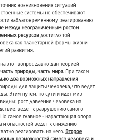
сточник возникновения ситуаций
арственные системы не обеспечивают
вности заблаговременному реагированию
е между неограниченным ростом
земных ресурсов
достигло той
ловека как планетарной формы жизни
егий развития.
 на этот вопрос давно дан теорией
 часть природы, часть мира
. При таком
олько два возможных направления
природы для защиты человека, что ведет
ы. Этим путем, по сути и идет мир
видны: рост давления человека на
едствие, ведет к разрушению самого
. Но самое главное – нарастающая опора
а и опасностей ведет к снижению
ватно реагировать на него.
Второе
ивных возможностей самого человека и