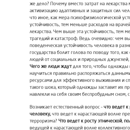
же дело? Почему вместо затрат на лекарства
активизацию адаптивных и защитных сил чел
что иное, как мера психофизиологической ус
устойчивость, тем меньше расходов на врачей
лекарства. Чем выше эта устойчивость, тем
трагедий и катастроф. Ведь очевидно: чем 
поведенческая устойчивость человека в разн
государства болит голова по поводу того, к
людей от социальных и природных джунглей,
Чего же люди ждут
для того, чтобы однажды 
научиться правильно распоряжаться данными
ресурсами для эффективного выживания и спа
такого шока, который однажды заставит их про
навлекли на себя своим беспробудным сном, 
Возникает естественный вопрос –
что ведет к
человеку,
что ведет к нарастающей волне пр
терроризма?
Что ведет к росту этнической
,
по
ведущей к нарастающей волне коллективного 