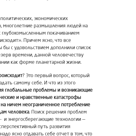
 политических, экономических
ю, многолетние размышления людей на
 с глубокомысленным покачиванием
оисходит». Причем ясно, что все
мы бы с удовольствием дополнили список
езерв времени, данной человечеству
нии как форме планетарной жизни.
происходит
? Это первый вопрос, который
дать самому себе. И что из этого
ия глобальные проблемы и возникающие
ические и нравственные катастрофы
на ничем неограниченное
потребление
дам человека
. Поиск решения проблем
- и энергосберегающие технологии —
есперспективный путь развития
адо ясно отдавать себе отчет в том, что