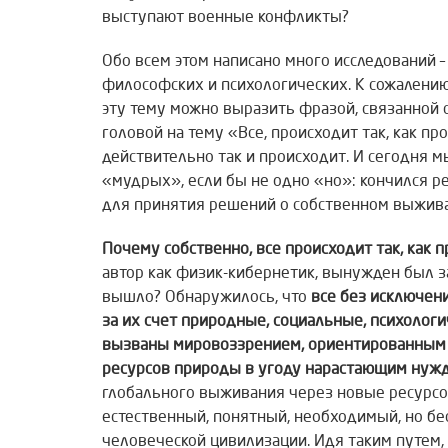
выступают военные конфликты?
Обо всем этом написано много исследований –
философских и психологических. К сожалени
эту тему можно выразить фразой, связанной
головой на тему «Все, происходит так, как пр
действительно так и происходит. И сегодня 
«мудрых», если бы не одно «но»: кончился р
для принятия решений о собственном выжива
Почему собственно, все происходит так, как 
автор как физик-кибернетик, вынужден был за
вышло? Обнаружилось, что
все без исключен
за их счет природные, социальные, психолог
вызваны мировоззрением, ориентированным 
ресурсов природы в угоду нарастающим нуж
глобального выживания через новые ресурсо
естественный, понятный, необходимый, но б
человеческой цивилизации. Идя таким путем, н