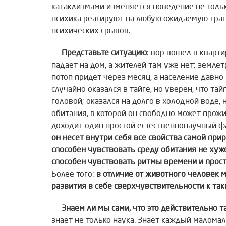
катаклизмами изменяется поведение не тольк
психика реагируют на любую ожидаемую траг
психических срывов.
Представьте ситуацию
: вор вошел в кварти
падает на дом, а жителей там уже нет; земле
потоп придет через месяц, а население давно
случайно оказался в тайге, но уверен, что тайг
головой; оказался на долго в холодной воде, н
обитания, в которой он свободно может прожи
доходит один простой естественнонаучный ф
он несет внутри
себя все свойства самой при
способен
чувствовать среду обитания не хуж
способен
чувствовать ритмы времени и прост
Более того:
в отличие от животного человек 
развития в себе сверхчувствительности к так
Знаем ли мы сами, что это действительно т
знает не только наука. Знает каждый маломал