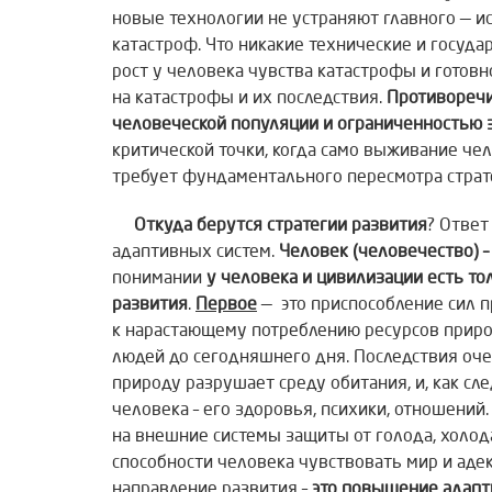
новые технологии не устраняют главного — и
катастроф. Что никакие технические и госуд
рост у человека чувства катастрофы и гото
на катастрофы и их последствия.
Противоречи
человеческой популяции и ограниченностью 
критической точки, когда само выживание че
требует фундаментального пересмотра страт
Откуда берутся стратегии развития
? Ответ
адаптивных систем.
Человек (человечество) –
понимании
у человека и цивилизации есть т
развития
.
Первое
— это приспособление сил 
к нарастающему потреблению ресурсов природ
людей до сегодняшнего дня. Последствия оче
природу разрушает среду обитания, и, как сл
человека – его здоровья, психики, отношений
на внешние системы защиты от голода, холод
способности человека чувствовать мир и адек
направление развития –
это повышение адапт