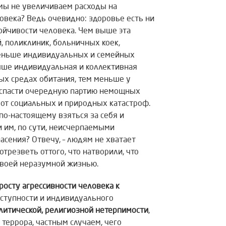
 мы не увеличиваем расходы на
овека? Ведь очевидно: здоровье есть ни
тойчивости человека. Чем выше эта
, поликлиник, больничных коек,
 меньше индивидуальных и семейных
выше индивидуальная и коллективная
ых средах обитания, тем меньше у
ак спасти очередную партию немощных
 от социальных и природных катастроф.
по-настоящему взяться за себя и
 им, по сути, неисчерпаемыми
сения? Отвечу, – людям не хватает
трезветь оттого, что натворили, что
своей неразумной жизнью.
росту агрессивности человека к
еступности и индивидуального
литической, религиозной нетерпимости
,
террора, частным случаем, чего