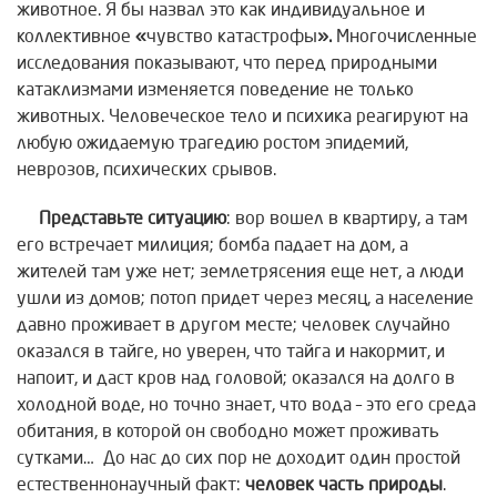
животное. Я бы назвал это как индивидуальное и
коллективное
«
чувство катастрофы
».
Многочисленные
исследования показывают, что перед природными
катаклизмами изменяется поведение не только
животных. Человеческое тело и психика реагируют на
любую ожидаемую трагедию ростом эпидемий,
неврозов, психических срывов.
Представьте ситуацию
: вор вошел в квартиру, а там
его встречает милиция; бомба падает на дом, а
жителей там уже нет; землетрясения еще нет, а люди
ушли из домов; потоп придет через месяц, а население
давно проживает в другом месте; человек случайно
оказался в тайге, но уверен, что тайга и накормит, и
напоит, и даст кров над головой; оказался на долго в
холодной воде, но точно знает, что вода – это его среда
обитания, в которой он свободно может проживать
сутками… До нас до сих пор не доходит один простой
естественнонаучный факт:
человек часть природы
.