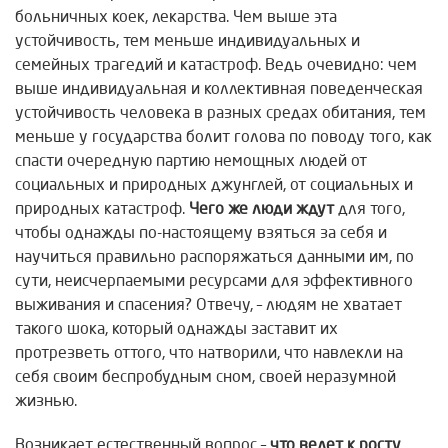
больничных коек, лекарства. Чем выше эта
устойчивость, тем меньше индивидуальных и
семейных трагедий и катастроф. Ведь очевидно: чем
выше индивидуальная и коллективная поведенческая
устойчивость человека в разных средах обитания, тем
меньше у государства болит голова по поводу того, как
спасти очередную партию немощных людей от
социальных и природных джунглей, от социальных и
природных катастроф.
Чего же люди ждут
для того,
чтобы однажды по-настоящему взяться за себя и
научиться правильно распоряжаться данными им, по
сути, неисчерпаемыми ресурсами для эффективного
выживания и спасения? Отвечу, – людям не хватает
такого шока, который однажды заставит их
протрезветь оттого, что натворили, что навлекли на
себя своим беспробудным сном, своей неразумной
жизнью.
Возникает естественный вопрос –
что ведет к
росту