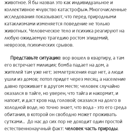
животное. Я бы назвал это как индивидуальное и
коллективное
«
чувство катастрофы
».
Многочисленные
исследования показывают, что перед природными
катаклизмами изменяется поведение не только
животных. Человеческое тело и психика реагируют на
любую ожидаемую трагедию ростом эпидемий,
неврозов, психических срывов.
Представьте ситуацию
: вор вошел в квартиру, а там
его встречает милиция; бомба падает на дом, а
жителей там уже нет; землетрясения еще нет, а люди
ушли из домов; потоп придет через месяц, а население
давно проживает в другом месте; человек случайно
оказался в тайге, но уверен, что тайга и накормит, и
напоит, и даст кров над головой; оказался на долго в
холодной воде, но точно знает, что вода – это его среда
обитания, в которой он свободно может проживать
сутками… До нас до сих пор не доходит один простой
естественнонаучный факт:
человек часть природы
.