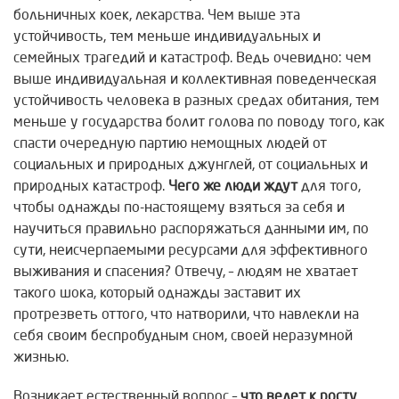
больничных коек, лекарства. Чем выше эта
устойчивость, тем меньше индивидуальных и
семейных трагедий и катастроф. Ведь очевидно: чем
выше индивидуальная и коллективная поведенческая
устойчивость человека в разных средах обитания, тем
меньше у государства болит голова по поводу того, как
спасти очередную партию немощных людей от
социальных и природных джунглей, от социальных и
природных катастроф.
Чего же люди ждут
для того,
чтобы однажды по-настоящему взяться за себя и
научиться правильно распоряжаться данными им, по
сути, неисчерпаемыми ресурсами для эффективного
выживания и спасения? Отвечу, – людям не хватает
такого шока, который однажды заставит их
протрезветь оттого, что натворили, что навлекли на
себя своим беспробудным сном, своей неразумной
жизнью.
Возникает естественный вопрос –
что ведет к
росту