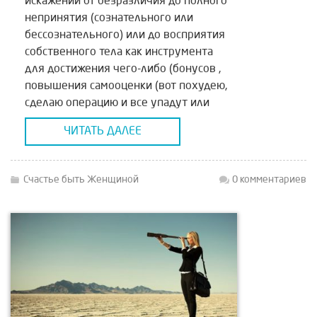
искажений от безразличия до полного
непринятия (сознательного или
бессознательного) или до восприятия
собственного тела как инструмента
для достижения чего-либо (бонусов ,
повышения самооценки (вот похудею,
сделаю операцию и все упадут или
найду мужа), иногда можно встретить
ЧИТАТЬ ДАЛЕЕ
и культ тела от потакания ему во всём
до […]
Счастье быть Женщиной
0 комментариев