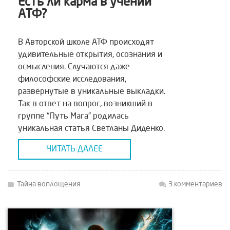
Есть ли карма в учении
АТФ?
В Авторской школе АТФ происходят
удивительные открытия, осознания и
осмысления. Случаются даже
философские исследования,
развёрнутые в уникальные выкладки.
Так в ответ на вопрос, возникший в
группе “Путь Мага” родилась
уникальная статья Светланы Диденко.
Есть ли Карма или ее нет в учении
ЧИТАТЬ ДАЛЕЕ
Талгата Акбашева? Пишу свои личные
наблюдения-исследования по этому
поводу. Но не рекомендую доверять, а
Тайна воплощения
3 комментариев
[…]