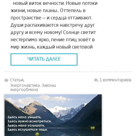
новый виток вечности. Новые потоки
жизни, новые планы.. Оттепель в
пространстве — и сердца оттаивают.
Души распахиваются навстречу друг
другу и всему новому! Солнце светит
нестерпимо ярко, пение птиц зовёт в
мир жизнь, каждый новый световой
час дарит настроение обновления, и
ЧИТАТЬ ДАЛЕЕ
дуют ветра перемен… Весна, словно
мост между […]
Статьи
,
1 комментариев
Энергонавтика. Законы
энергообмена