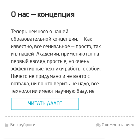
источники большинства
чрезвычайных ситуаций лежат в
О нас — концепция
самом человеке, в ориентации его
индивидуальной и коллективной […]
Теперь немного о нашей
образовательной концепции. Как
известно, все гениальное — просто, так
и в нашей Академии, применяются на
первый взгляд простые, но очень
эффективные техники работы с собой.
Ничего не придумано и не взято с
потолка, ни во что верить не надо, все
технологии имеют научную базу, не
раз проверены приборами и только
ЧИТАТЬ ДАЛЕЕ
после […]
Без рубрики
0 комментариев