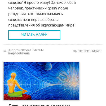
создаю? Я просто живу! Однако любой
человек, практически сразу после
рождения, как только начались
создаваться первые образы
представления об окружающем мире:
тепло — холодно, комфортно —
ЧИТАТЬ ДАЛЕЕ
некомфортно, голодно-сыто; уже
ваяет свой мир, пусть и
неосознанно. Так […]
Энергонавтика. Законы
0 комментариев
энергообмена