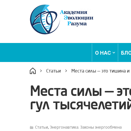
О НАС
БЛ
>
Статьи
>
Места силы — это тишина и
Места силы — э
гул тысячелети
Статьи
,
Энергонавтика. Законы энергообмена