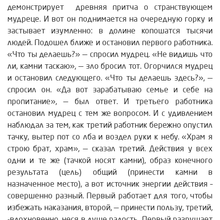
демонстрирует древняя притча о странствующем
мудреце. И вот он поднимается на очередную горку и
застывает изумленно: в долине копошатся тысячи
людей. Подошел ближе и остановил первого работника.
«Что ты делаешь?» — спросил мудрец. «Не видишь что
ли, камни таскаю», — зло бросил тот. Огорчился мудрец
и остановил следующего. «Что ты делаешь здесь?», —
спросил он. «Да вот зарабатываю семье и себе на
пропитание», — был ответ. И третьего работника
остановил мудрец с тем же вопросом. И с удивлением
наблюдал за тем, как третий работник бережно опустил
тачку, вытер пот со лба и воздел руки к небу. «Храм я
строю брат, храм», — сказал третий. Действия у всех
одни и те же (тачкой носят камни), образ конечного
результата (цель) общий (принести камни в
назначенное место), а вот источник энергии действия –
совершенно разный. Первый работает для того, чтобы
избежать наказания, второй, — принести пользу, третий,
-вдохновенно, неся в душе радость. Первый разрушает