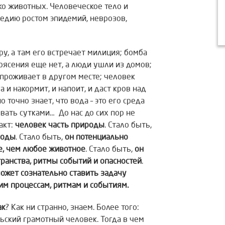
о животных. Человеческое тело и
едию ростом эпидемий, неврозов,
ру, а там его встречает милиция; бомба
трясения еще нет, а люди ушли из домов;
 проживает в другом месте; человек
а и накормит, и напоит, и даст кров над
о точно знает, что вода – это его среда
вать сутками… До нас до сих пор не
акт:
человек часть природы
. Стало быть,
роды
. Стало быть,
он потенциально
е, чем любое животное
. Стало быть,
он
ранства, ритмы событий и опасностей
.
может сознательно ставить задачу
им процессам, ритмам и событиям.
ак
? Как ни странно, знаем. Более того:
ьский грамотный человек. Тогда в чем