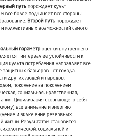
ервый путь
порождает культ
ем все более подчиняет все стороны
образование.
Второй путь
порождает
 и коллективных возможностей самого
ральный параметр
оценки внутреннего
является интервал ее устойчивости к
ция культа потребления направляет все
 защитных барьеров – от голода,
сти других людей и народов.
годом, поколение за поколением
ческая, социальная, нравственная,
тания. Цивилизация осознающего себя
скому) все внимание и энергию
уждение и включение резервных
й жизни. Результатом становится
сихологической, социальной и