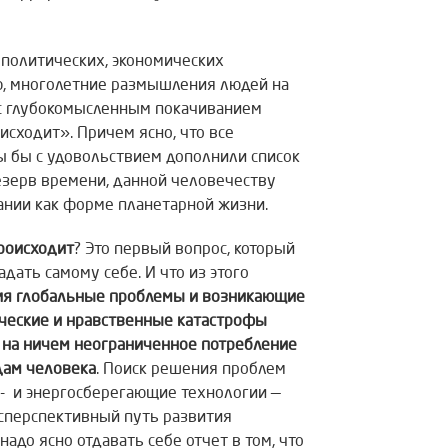
 политических, экономических
ю, многолетние размышления людей на
 с глубокомысленным покачиванием
оисходит». Причем ясно, что все
мы бы с удовольствием дополнили список
езерв времени, данной человечеству
нии как форме планетарной жизни.
происходит
? Это первый вопрос, который
дать самому себе. И что из этого
ия глобальные проблемы и возникающие
ические и нравственные катастрофы
на ничем неограниченное
потребление
дам человека
. Поиск решения проблем
- и энергосберегающие технологии —
есперспективный путь развития
адо ясно отдавать себе отчет в том, что