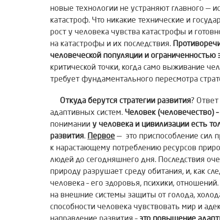
новые технологии не устраняют главного — и
катастроф. Что никакие технические и госуд
рост у человека чувства катастрофы и гото
на катастрофы и их последствия.
Противоречи
человеческой популяции и ограниченностью 
критической точки, когда само выживание че
требует фундаментального пересмотра страт
Откуда берутся стратегии развития
? Ответ
адаптивных систем.
Человек (человечество) –
понимании
у человека и цивилизации есть т
развития
.
Первое
— это приспособление сил 
к нарастающему потреблению ресурсов природ
людей до сегодняшнего дня. Последствия оче
природу разрушает среду обитания, и, как сл
человека – его здоровья, психики, отношений
на внешние системы защиты от голода, холод
способности человека чувствовать мир и адек
направление развития –
это повышение адапт