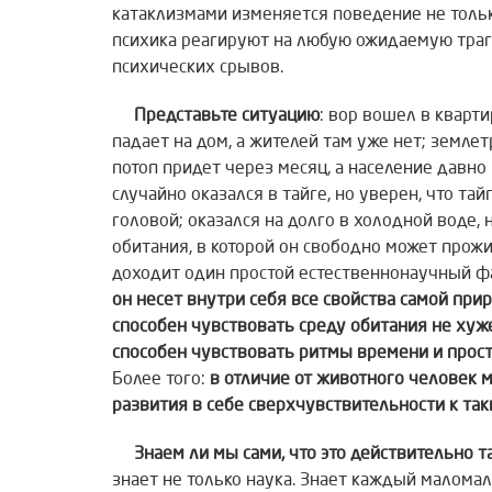
катаклизмами изменяется поведение не тольк
психика реагируют на любую ожидаемую траг
психических срывов.
Представьте ситуацию
: вор вошел в кварти
падает на дом, а жителей там уже нет; земле
потоп придет через месяц, а население давно
случайно оказался в тайге, но уверен, что тайг
головой; оказался на долго в холодной воде, н
обитания, в которой он свободно может прожи
доходит один простой естественнонаучный ф
он несет внутри
себя все свойства самой при
способен
чувствовать среду обитания не хуж
способен
чувствовать ритмы времени и прост
Более того:
в отличие от животного человек 
развития в себе сверхчувствительности к так
Знаем ли мы сами, что это действительно т
знает не только наука. Знает каждый маломал