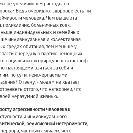
 мы не увеличиваем расходы на
овека? Ведь очевидно: здоровье есть ни
тойчивости человека. Чем выше эта
, поликлиник, больничных коек,
 меньше индивидуальных и семейных
выше индивидуальная и коллективная
ых средах обитания, тем меньше у
ак спасти очередную партию немощных
 от социальных и природных катастроф.
по-настоящему взяться за себя и
 им, по сути, неисчерпаемыми
сения? Отвечу, – людям не хватает
трезветь оттого, что натворили, что
своей неразумной жизнью.
росту агрессивности человека к
еступности и индивидуального
литической, религиозной нетерпимости
,
террора, частным случаем, чего