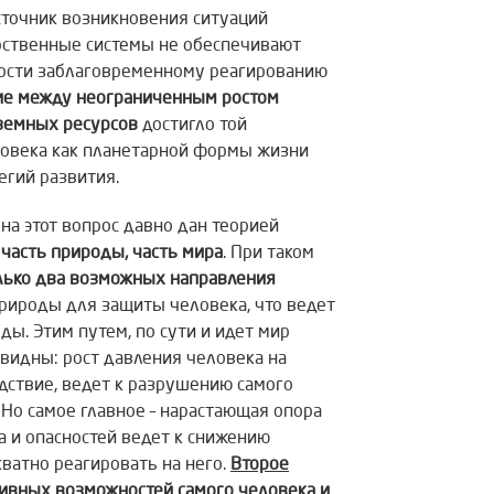
сточник возникновения ситуаций
арственные системы не обеспечивают
вности заблаговременному реагированию
е между неограниченным ростом
земных ресурсов
достигло той
ловека как планетарной формы жизни
егий развития.
 на этот вопрос давно дан теорией
 часть природы, часть мира
. При таком
олько два возможных направления
природы для защиты человека, что ведет
ы. Этим путем, по сути и идет мир
видны: рост давления человека на
едствие, ведет к разрушению самого
. Но самое главное – нарастающая опора
а и опасностей ведет к снижению
ватно реагировать на него.
Второе
ивных возможностей самого человека и