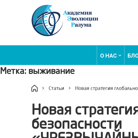
О НАС
БЛ
Метка:
выживание
>
Статьи
>
Новая стратегия глобаль
Новая стратеги
безопасности