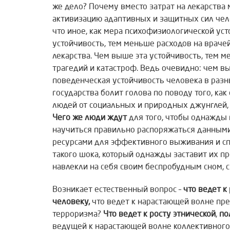
же дело? Почему вместо затрат на лекарства
активизацию адаптивных и защитных сил чел
что иное, как мера психофизиологической ус
устойчивость, тем меньше расходов на врачей
лекарства. Чем выше эта устойчивость, тем
трагедий и катастроф. Ведь очевидно: чем 
поведенческая устойчивость человека в разн
государства болит голова по поводу того, к
людей от социальных и природных джунглей,
Чего же люди ждут
для того, чтобы однажды 
научиться правильно распоряжаться данными
ресурсами для эффективного выживания и спа
такого шока, который однажды заставит их про
навлекли на себя своим беспробудным сном, 
Возникает естественный вопрос –
что ведет к
человеку,
что ведет к нарастающей волне пр
терроризма?
Что ведет к росту этнической
,
по
ведущей к нарастающей волне коллективного 