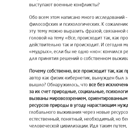
выступают военные конфликты?
Обо всем этом написано много исследований –
философских и психологических. К сожалени
эту тему можно выразить фразой, связанной
головой на тему «Все, происходит так, как пр
действительно так и происходит. И сегодня 
«мудрых», если бы не одно «но»: кончился р
для принятия решений о собственном выжива
Почему собственно, все происходит так, как 
автор как физик-кибернетик, вынужден был за
вышло? Обнаружилось, что
все без исключен
за их счет природные, социальные, психолог
вызваны мировоззрением, ориентированным 
ресурсов природы в угоду нарастающим нуж
глобального выживания через новые ресурсо
естественный, понятный, необходимый, но б
человеческой цивилизации. Идя таким путем, н