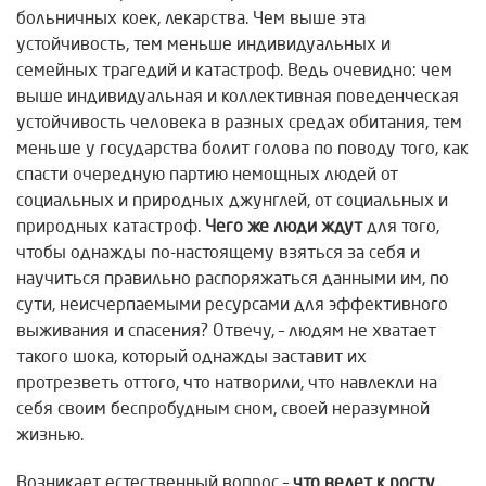
больничных коек, лекарства. Чем выше эта
устойчивость, тем меньше индивидуальных и
семейных трагедий и катастроф. Ведь очевидно: чем
выше индивидуальная и коллективная поведенческая
устойчивость человека в разных средах обитания, тем
меньше у государства болит голова по поводу того, как
спасти очередную партию немощных людей от
социальных и природных джунглей, от социальных и
природных катастроф.
Чего же люди ждут
для того,
чтобы однажды по-настоящему взяться за себя и
научиться правильно распоряжаться данными им, по
сути, неисчерпаемыми ресурсами для эффективного
выживания и спасения? Отвечу, – людям не хватает
такого шока, который однажды заставит их
протрезветь оттого, что натворили, что навлекли на
себя своим беспробудным сном, своей неразумной
жизнью.
Возникает естественный вопрос –
что ведет к
росту