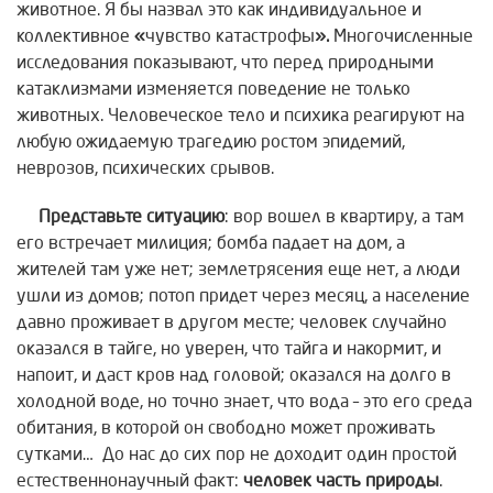
животное. Я бы назвал это как индивидуальное и
коллективное
«
чувство катастрофы
».
Многочисленные
исследования показывают, что перед природными
катаклизмами изменяется поведение не только
животных. Человеческое тело и психика реагируют на
любую ожидаемую трагедию ростом эпидемий,
неврозов, психических срывов.
Представьте ситуацию
: вор вошел в квартиру, а там
его встречает милиция; бомба падает на дом, а
жителей там уже нет; землетрясения еще нет, а люди
ушли из домов; потоп придет через месяц, а население
давно проживает в другом месте; человек случайно
оказался в тайге, но уверен, что тайга и накормит, и
напоит, и даст кров над головой; оказался на долго в
холодной воде, но точно знает, что вода – это его среда
обитания, в которой он свободно может проживать
сутками… До нас до сих пор не доходит один простой
естественнонаучный факт:
человек часть природы
.