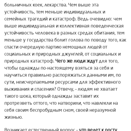
больничных коек, лекарства. Чем выше эта
устойчивость, тем меньше индивидуальных и
семейных трагедий и катастроф. Ведь очевидно: чем
выше индивидуальная и коллективная поведенческая
устойчивость человека в разных средах обитания, тем
меньше у государства болит голова по поводу того, как
спасти очередную партию немощных людей от
социальных и природных джунглей, от социальных и
природных катастроф.
Чего же люди ждут
для того,
чтобы однажды по-настоящему взяться за себя и
научиться правильно распоряжаться данными им, по
сути, неисчерпаемыми ресурсами для эффективного
выживания и спасения? Отвечу, – людям не хватает
такого шока, который однажды заставит их
протрезветь оттого, что натворили, что навлекли на
себя своим беспробудным сном, своей неразумной
жизнью.
Возникает естественный вопрос –
что ведет к
росту