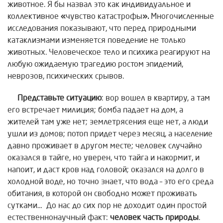
животное. Я бы назвал это как индивидуальное и
коллективное
«
чувство катастрофы
».
Многочисленные
исследования показывают, что перед природными
катаклизмами изменяется поведение не только
животных. Человеческое тело и психика реагируют на
любую ожидаемую трагедию ростом эпидемий,
неврозов, психических срывов.
Представьте ситуацию
: вор вошел в квартиру, а там
его встречает милиция; бомба падает на дом, а
жителей там уже нет; землетрясения еще нет, а люди
ушли из домов; потоп придет через месяц, а население
давно проживает в другом месте; человек случайно
оказался в тайге, но уверен, что тайга и накормит, и
напоит, и даст кров над головой; оказался на долго в
холодной воде, но точно знает, что вода – это его среда
обитания, в которой он свободно может проживать
сутками… До нас до сих пор не доходит один простой
естественнонаучный факт:
человек часть природы
.