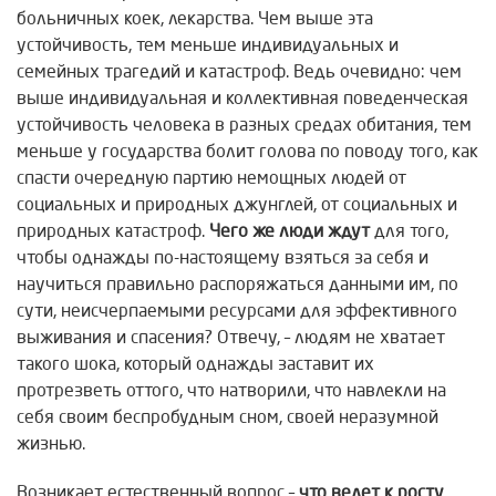
больничных коек, лекарства. Чем выше эта
устойчивость, тем меньше индивидуальных и
семейных трагедий и катастроф. Ведь очевидно: чем
выше индивидуальная и коллективная поведенческая
устойчивость человека в разных средах обитания, тем
меньше у государства болит голова по поводу того, как
спасти очередную партию немощных людей от
социальных и природных джунглей, от социальных и
природных катастроф.
Чего же люди ждут
для того,
чтобы однажды по-настоящему взяться за себя и
научиться правильно распоряжаться данными им, по
сути, неисчерпаемыми ресурсами для эффективного
выживания и спасения? Отвечу, – людям не хватает
такого шока, который однажды заставит их
протрезветь оттого, что натворили, что навлекли на
себя своим беспробудным сном, своей неразумной
жизнью.
Возникает естественный вопрос –
что ведет к
росту