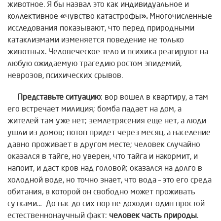
животное. Я бы назвал это как индивидуальное и
коллективное
«
чувство катастрофы
».
Многочисленные
исследования показывают, что перед природными
катаклизмами изменяется поведение не только
животных. Человеческое тело и психика реагируют на
любую ожидаемую трагедию ростом эпидемий,
неврозов, психических срывов.
Представьте ситуацию
: вор вошел в квартиру, а там
его встречает милиция; бомба падает на дом, а
жителей там уже нет; землетрясения еще нет, а люди
ушли из домов; потоп придет через месяц, а население
давно проживает в другом месте; человек случайно
оказался в тайге, но уверен, что тайга и накормит, и
напоит, и даст кров над головой; оказался на долго в
холодной воде, но точно знает, что вода – это его среда
обитания, в которой он свободно может проживать
сутками… До нас до сих пор не доходит один простой
естественнонаучный факт:
человек часть природы
.