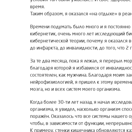
условия там были ужасные… И свое здоровье
время.
Таким образом, я оказался «на отдыхе» в реа
Времени подумать было много и я постоянно з
кибернетик, очень много лет исследующий б
кибернетической теории, почему я оказался в
до инфаркта, до инвалидности, до того, что 
За те два месяца, пока я лежал, я перерыл мо
благодаря которой я избавился от инвалидност
состоятелен, как мужчина. Благодаря моим з
нейрофизиологией, я пришел к этому времени
мозга, но и всех систем моего организма.
Когда более 30-ти лет назад я начал исследо
организма, я увидел, насколько организм спос
поражён. Оказалось что все системы нашего 
чтобы, в зависимости от функции, непрерывн
К примеру, стенки кишечника обновляются ка