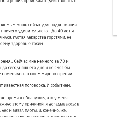
 что я решил продолжать действовать в
.
меняемым мною сейчас для поддержания
ет ничего удивительного… До 40 лет я
чился, глотая лекарства горстями, не
своему здоровью таким
время… Сейчас мне немного за 70 и
ы до сегодняшнего дня и не смог бы
не поменялось в моем мировоззрении.
сит известная поговорка. И событием,
 же время я обнаружил, что у меня
ужило этому причиной, я догадываюсь: в
лес и вязал плоты, и, конечно, же,