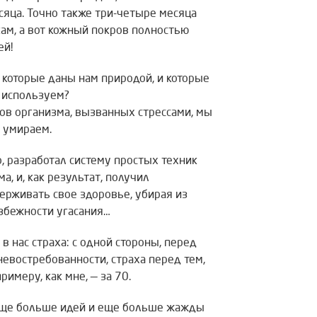
яца. Точно также три-четыре месяца
кам, а вот кожный покров полностью
ей!
, которые даны нам природой, и которые
е используем?
алов организма, вызванных стрессами, мы
 умираем.
о, разработал систему простых техник
, и, как результат, получил
ерживать свое здоровье, убирая из
избежности угасания…
в нас страха: с одной стороны, перед
невостребованности, страха перед тем,
римеру, как мне, — за 70.
я еще больше идей и еще больше жажды