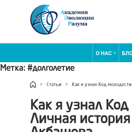
О НАС
БЛ
Метка:
#долголетие
>
Статьи
>
Как я узнал Код молодости
Как я узнал Код
Личная история