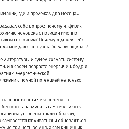
 первоначально подорвал я именно в то
нимации, где и пролежал два месяца…
адавал себе вопрос: почему я, физик-
иохимию человека с позиции именно
 таком состоянии? Почему я довел себя
2 года мне даже не нужна была женщина…?
ре литературы и сумел создать систему,
и, и в своем возрасте энергичен, бодр и
анятиям энергетической
 жизни с полной потенцией не только
вать возможности человеческого
обен восстанавливать сам себя, и был
организма устроены таким образом,
о самовосстанавливаться и обновляться.
ждые три-четыре дня, а сам кишечник