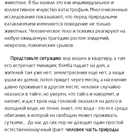
животное. Я бы назвал это как индивидуальное и
коллективное
«
чувство катастрофы
».
Многочисленные
исследования показывают, что перед природными
катаклизмами изменяется поведение не только
животных. Человеческое тело и психика реагируют на
любую ожидаемую трагедию ростом эпидемий,
неврозов, психических срывов.
Представьте ситуацию
: вор вошел в квартиру, а там
его встречает милиция; бомба падает на дом, а
жителей там уже нет; землетрясения еще нет, а люди
ушли из домов; потоп придет через месяц, а население
давно проживает в другом месте; человек случайно
оказался в тайге, но уверен, что тайга и накормит, и
напоит, и даст кров над головой; оказался на долго в
холодной воде, но точно знает, что вода – это его среда
обитания, в которой он свободно может проживать
сутками… До нас до сих пор не доходит один простой
естественнонаучный факт:
человек часть природы
.