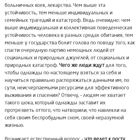
больничных коек, лекарства. Чем выше эта
устойчивость, тем меньше индивидуальных и
семейных трагедий и катастроф. Ведь очевидно: чем
выше индивидуальная и коллективная поведенческая
устойчивость человека в разных средах обитания, тем
меньше у государства болит голова по поводу того, как
спасти очередную партию немощных людей от
социальных и природных джунглей, от социальных и
природных катастроф.
Чего же люди ждут
для того,
чтобы однажды по-настоящему взяться за себя и
научиться правильно распоряжаться данными им, по
сути, неисчерпаемыми ресурсами для эффективного
выживания и спасения? Отвечу, – людям не хватает
такого шока, который однажды заставит их
протрезветь оттого, что натворили, что навлекли на
себя своим беспробудным сном, своей неразумной
жизнью.
Возникает естественный вопрос –
что ведет к
росту