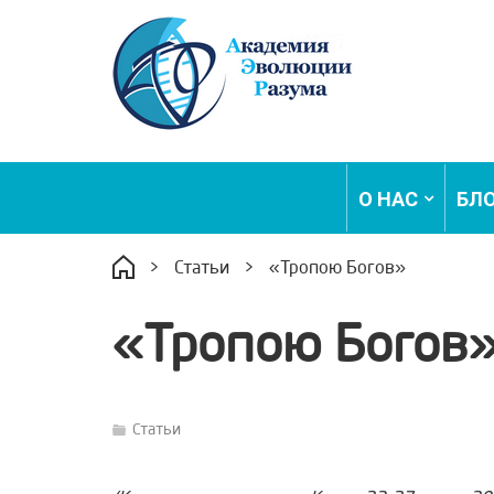
О НАС
БЛ
>
Статьи
>
«Тропою Богов»
«Тропою Богов
Статьи