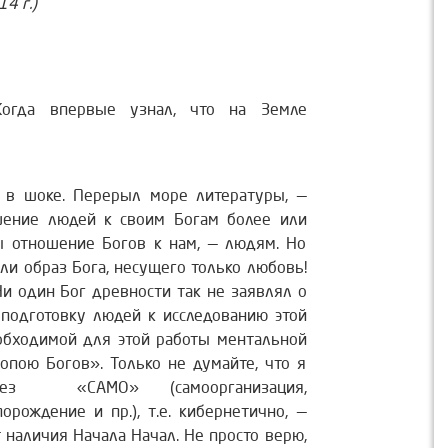
4 г.)
да впервые узнал, что на Земле
л в шоке. Перерыл море литературы, —
ошение людей к своим Богам более или
ы отношение Богов к нам, — людям. Но
ли образ Бога, несущего только любовь!
Ни один Бог древности так не заявлял о
 подготовку людей к исследованию этой
обходимой для этой работы ментальной
опою Богов». Только не думайте, что я
ез «САМО» (самоорганизация,
орождение и пр.), т.е. кибернетично, —
 наличия Начала Начал. Не просто верю,