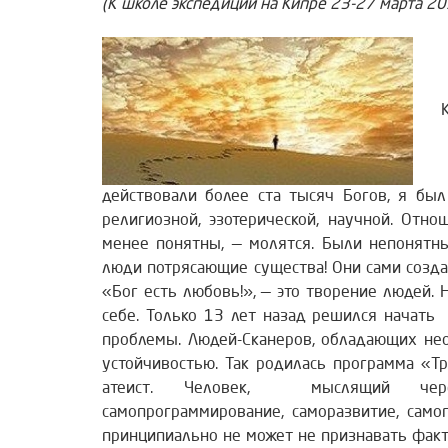
(К школе экспедиции на Кипре 23-27 марта 201
Ког
действовали более ста тысяч Богов, я бы
религиозной, эзотерической, научной. Отн
менее понятны, — молятся. Были непонятн
люди потрясающие существа!
Они сами созда
«Бог есть любовь!», — это творение людей. 
себе. Только 13 лет назад решился начать
проблемы. Людей-Сканеров, обладающих не
устойчивостью. Так родилась программа «Тр
атеист. Человек, мыслящий чер
самопрограммирование, саморазвитие, самоп
принципиально не может не признавать факт