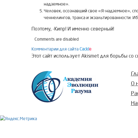
надземное».
Человек, осознавший свое «Я-надземное», спо
ченнелингов, транса и экзальтированности. Иб
Поэтому, -Кипр! И именно северный!
Comments are disabled
Комментарии для сайта
Cackl
e
Этот сайт использует Akismet для борьбы со 
Гл
О 
Ра
На