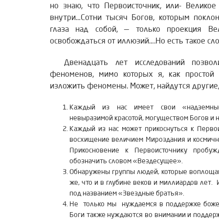
но знаю, что Первоисточник, или- Великое
внутри…Сотни тысяч Богов, которым покло
глаза над собой, — только проекция Ве
освобождаться от иллюзий….Но есть такое сло
Двенадцать лет исследований позволи
феноменов, мимо которых я, как простой 
изложить феномены. Может, найдутся другие,
Каждый из нас имеет свои «надземные
невыразимой красотой, могуществом Богов и 
Каждый из нас может прикоснуться к Перво
восхищение величием Мироздания и космичн
Прикосновение к Первоисточнику пробуж
обозначить словом «Вездесущее».
Обнаружены группы людей, которые воплощаю
же, что и в глубине веков и миллиардов лет.
под названием «Звездные братья».
Не только мы нуждаемся в поддержке боже
Боги также нуждаются во внимании и поддерж