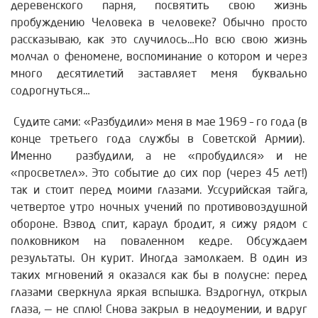
деревенского парня, посвятить свою жизнь
пробуждению Человека в человеке? Обычно просто
рассказываю, как это случилось…Но всю свою жизнь
молчал о феномене, воспоминание о котором и через
много десятилетий заставляет меня буквально
содрогнуться…
Судите сами: «Разбудили» меня в мае 1969 – го года (в
конце третьего года службы в Советской Армии).
Именно разбудили, а не «пробудился» и не
«просветлел». Это событие до сих пор (через 45 лет!)
так и стоит перед моими глазами. Уссурийская тайга,
четвертое утро ночных учений по противовоздушной
обороне. Взвод спит, караул бродит, я сижу рядом с
полковником на поваленном кедре. Обсуждаем
результаты. Он курит. Иногда замолкаем. В один из
таких мгновений я оказался как бы в полусне: перед
глазами сверкнула яркая вспышка. Вздрогнул, открыл
глаза, — не сплю! Снова закрыл в недоумении, и вдруг