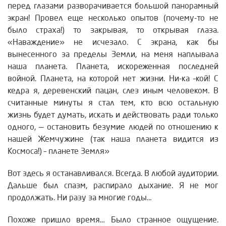
перед глазами разворачивается большой панорамный
экран! Провел еще несколько опытов (почему-то не
было страха!) то закрывая, то открывая глаза.
«Наваждение» не исчезало. С экрана, как бы
вынесенного за пределы Земли, на меня наплывала
наша планета. Планета, искореженная последней
войной. Планета, на которой нет жизни. Ни-ка –кой! С
кедра я, деревенский пацан, слез иным человеком. В
считанные минуты я стал тем, кто всю остальную
жизнь будет думать, искать и действовать ради только
одного, — остановить безумие людей по отношению к
нашей Жемчужине (так наша планета видится из
Космоса!) – планете Земля»
Вот здесь я останавливался. Всегда. В любой аудитории.
Дальше был спазм, распирало дыхание. Я не мог
продолжать. Ни разу за многие годы…
Похоже пришло время… Было странное ощущение.