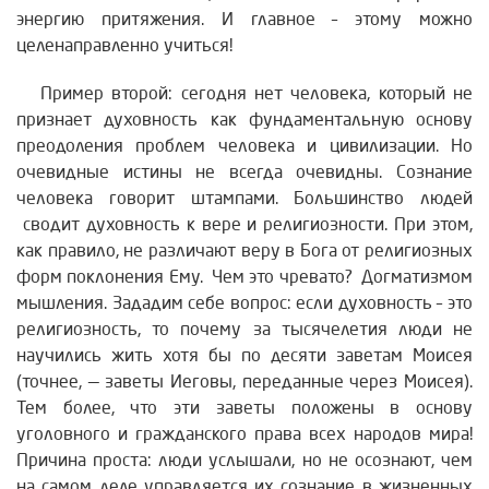
энергию притяжения. И главное – этому можно
целенаправленно учиться!
Пример второй: сегодня нет человека, который не
признает духовность как фундаментальную основу
преодоления проблем человека и цивилизации. Но
очевидные истины не всегда очевидны. Сознание
человека говорит штампами. Большинство людей
сводит духовность к вере и религиозности. При этом,
как правило, не различают веру в Бога от религиозных
форм поклонения Ему. Чем это чревато? Догматизмом
мышления. Зададим себе вопрос: если духовность – это
религиозность, то почему за тысячелетия люди не
научились жить хотя бы по десяти заветам Моисея
(точнее, — заветы Иеговы, переданные через Моисея).
Тем более, что эти заветы положены в основу
уголовного и гражданского права всех народов мира!
Причина проста: люди услышали, но не осознают, чем
на самом деле управляется их сознание в жизненных