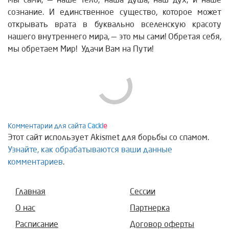
мы сами, — наше тело, наша душа, наш дух, и наше
сознание. И единственное существо, которое может
открывать врата в буквально вселенскую красоту
нашего внутреннего мира, — это мы сами! Обретая себя,
мы обретаем Мир! Удачи Вам на Пути!
Comments are disabled
Комментарии для сайта
Cackl
e
Этот сайт использует Akismet для борьбы со спамом.
Узнайте, как обрабатываются ваши данные
комментариев
.
Главная
Сессии
О нас
Партнерка
Расписание
Договор оферты
Наши проекты
Политика конф.