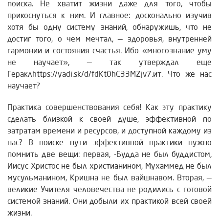
поиска. Не хватит жизни даже для того, чтобы
прикоснуться к ним. И главное: досконально изучив
хотя бы одну систему знаний, обнаружишь, что не
достиг того, о чем мечтал, — здоровья, внутренней
гармонии и состояния счастья. Ибо «многознание уму
не научает», — так утверждал еще
Гераклhttps://yadi.sk/d/fdKt0hC33MZjv7.ит. Что же нас
научает?
Практика совершенствования себя! Как эту практику
сделать близкой к своей душе, эффективной по
затратам времени и ресурсов, и доступной каждому из
нас? В поиске пути эффективной практики нужно
помнить две вещи: первая, -Будда не был буддистом,
Иисус Христос не был христианином, Мухаммед не был
мусульманином, Кришна не был вайшнавом. Вторая, —
великие Учителя человечества не родились с готовой
системой знаний. Они добыли их практикой всей своей
жизни.