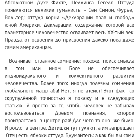
Абсолютном Духе Фихте, Шеллинга, Гегеля. Оттуда
появляются великие гуманисты – Сен Симон, Фурье,
Вольтер; оттуда корни «Декларации прав и свобод»
юной Америки. Декларации, содержание которой все
планетарное человечество осваивает весь ХХ-тый век.
Правда, от освоения до присвоения далеко пока даже
самим американцам.
Возникает странное сомнение: похоже, поиск смысла
в том или ином Боге не обеспечивает
индивидуального и коллективного развития
человечества. Более того: иногда полезны сомнения
глобального масштаба! Нет, я не атеист! Этот факт со
скрупулёзной точностью я покажу и в следующих
статьях. Я просто за то, чтобы человек не забывал
воспользоваться Древом познания, которое
произрастало в центре рая! Для чего-то оно же было.
И росло в центре. Детишки тут гуляют, а им запрещает
Отец есть яблоки оттуда. Вдумайтесь: а как бы вы сами