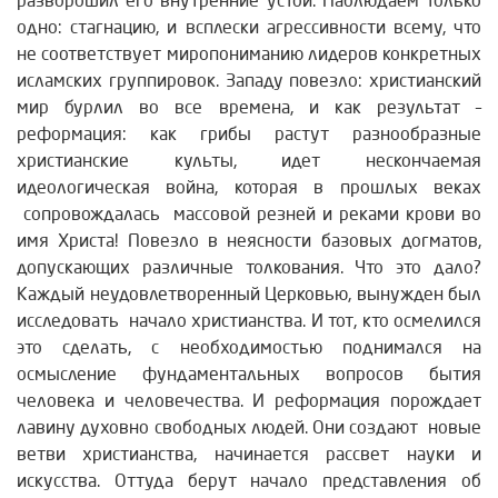
разворошил его внутренние устои. Наблюдаем только
одно: стагнацию, и всплески агрессивности всему, что
не соответствует миропониманию лидеров конкретных
исламских группировок. Западу повезло: христианский
мир бурлил во все времена, и как результат –
реформация: как грибы растут разнообразные
христианские культы, идет нескончаемая
идеологическая война, которая в прошлых веках
сопровождалась массовой резней и реками крови во
имя Христа! Повезло в неясности базовых догматов,
допускающих различные толкования. Что это дало?
Каждый неудовлетворенный Церковью, вынужден был
исследовать начало христианства. И тот, кто осмелился
это сделать, с необходимостью поднимался на
осмысление фундаментальных вопросов бытия
человека и человечества. И реформация порождает
лавину духовно свободных людей. Они создают новые
ветви христианства, начинается рассвет науки и
искусства. Оттуда берут начало представления об