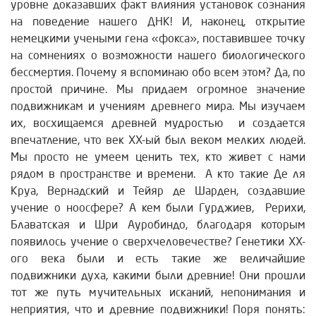
уровне доказавших факт влияния установок сознания
на поведение нашего ДНК! И, наконец, открытие
немецкими учеными гена «фокса», поставившее точку
на сомнениях о возможности нашего биологического
бессмертия. Почему я вспоминаю обо всем этом? Да, по
простой причине. Мы придаем огромное значение
подвижникам и учениям древнего мира. Мы изучаем
их, восхищаемся древней мудростью и создается
впечатление, что век ХХ-ый был веком мелких людей.
Мы просто не умеем ценить тех, кто живет с нами
рядом в пространстве и времени. А кто такие Де ля
Круа, Вернадский и Тейяр де Шарден, создавшие
учение о ноосфере? А кем были Гурджиев, Рерихи,
Блаватская и Шри Ауробиндо, благодаря которым
появилось учение о сверхчеловечестве? Генетики ХХ-
ого века были и есть такие же величайшие
подвижники духа, какими были древние! Они прошли
тот же путь мучительных исканий, непонимания и
неприятия, что и древние подвижники! Поря понять: