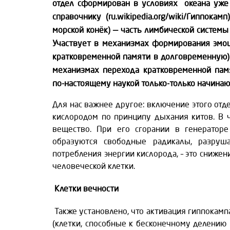
отдел сформирован в условиях океана уже
справочнику (
ru.wikipedia.org/wiki/Гиппокам
морской конёк) — часть лимбической системы
Участвует в механизмах формирования эмоци
кратковременной памяти в долговременную).
механизмах перехода кратковременной пам
по-настоящему наукой только-только начинаю
Для нас важнее другое: включение этого отд
кислородом по принципу дыхания китов. В 
вещество. При его сгорании в генераторе
образуются свободные радикалы, разруш
потребления энергии кислорода, – это сниже
человеческой клетки.
Клетки вечности
Также установлено, что активация гиппокамп
(клетки, способные к бесконечному делению