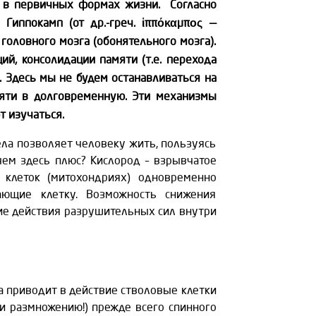
 в первичных формах жизни. Согласно
п)
Гиппокамп (от др.-греч. ἱππόκαμπος —
 головного мозга (обонятельного мозга).
й, консолидации памяти (т.е. перехода
 Здесь мы не будем останавливаться на
яти в долговременную. Эти механизмы
т изучаться.
ела позволяет человеку жить, пользуясь
чем здесь плюс? Кислород – взрывчатое
 клеток (митохондриях) одновременно
ающие клетку. Возможность снижения
ние действия разрушительных сил внутри
а приводит в действие стволовые клетки
 и размножению!) прежде всего спинного