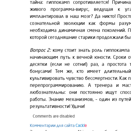
тайна: гиппокамп сопротивляется! Причин
живого программа-вирус, ведущая к у
имплантировал в наш мозг? Да никто! Прост
сознательной эволюции как формы разу
необходима динамичная смена поколений. П
которой сегодняшние старики продолжали бы 
Вопрос 2:
кому стоит знать роль гиппокампа 
начинающим путь к вечной юности. Сроки о
десятки (если не сотни!) раз, а простота
бонусами! Тем же, кто имеет длительный
культивировать чувство бессмертности. Как п
перепрограммированию. А тренера и маст
любознательны: они постоянно ищут спо
работы. Знание механизмов, – один из путе
результативности! Удачи!
Comments are disabled
Комментарии для сайта
Cackl
e