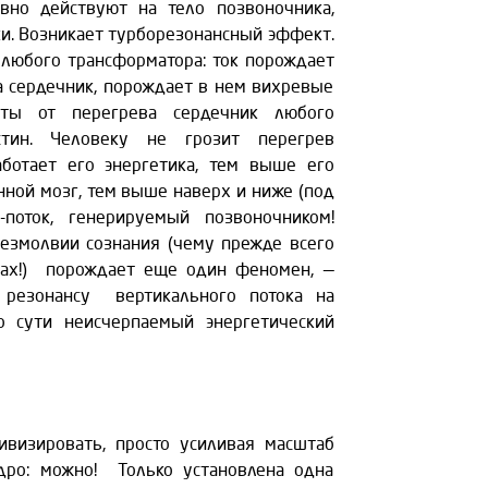
вно действуют на тело позвоночника,
ки. Возникает турборезонансный эффект.
 любого трансформатора: ток порождает
на сердечник, порождает в нем вихревые
иты от перегрева сердечник любого
тин. Человеку не грозит перегрев
аботает его энергетика, тем выше его
нной мозг, тем выше наверх и ниже (под
-поток, генерируемый позвоночником!
езмолвии сознания (чему прежде всего
ках!) порождает еще один феномен, —
я резонансу вертикального потока на
о сути неисчерпаемый энергетический
ивизировать, просто усиливая масштаб
дро: можно! Только установлена одна