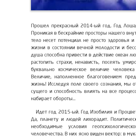
Прошел прекрасный 2014-ый год. Год Лошад
Проникая в бескрайние просторы нашего вну
тело несет потенциал не просто здоровья и
жизни в состоянии вечной молодости и бес
душа способна
привести в действие океан люб
растопить страхи, ненависть, посеять умир
буквально космическое величие человека
Величие, наполненное благоговением пре
жизнь! Исследуя поле своего сознания, мы 
сущего и способность влиять на все проце
набирает обороты…
Идет год 2015-ый. Год Изобилия и Процвет
Да, планету и людей лихорадит. Политичес
необходимые условия геопсихологическо
человечества. В них ясно виден вектор: в му