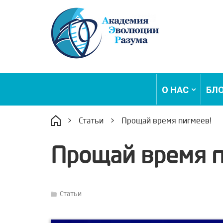
О НАС
БЛ
>
Статьи
>
Прощай время пигмеев!
Прощай время п
Статьи