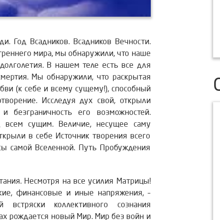
и. Год Всадников. Всадников Вечности.
треннего мира, мы обнаружили, что наше
 долголетия. В нашем теле есть все для
смертия. Мы обнаружили, что раскрытая
ви (к себе и всему сущему!), способный
отворение. Исследуя дух свой, открыли
 и безграничность его возможностей.
д всем сущим. Величие, несущее саму
открыли в себе Источник творения всего
ссы самой Вселенной. Путь Пробуждения
ания. Несмотря на все усилия Матрицы!
кие, финансовые и иные напряжения, –
й встряски коллективного сознания
ках рождается новый Мир. Мир без войн и