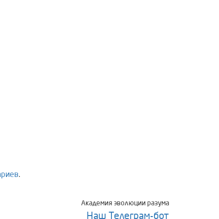
ариев
.
Академия эволюции разума
Наш Телеграм-бот