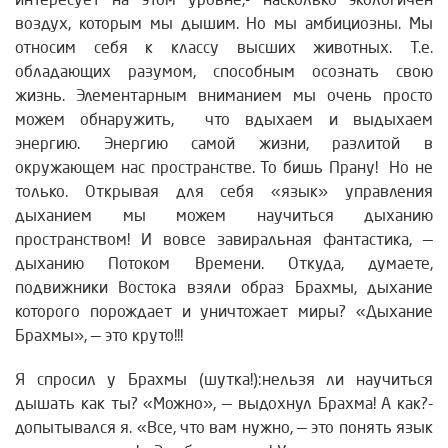
интересует на этом уровне,- насколько экологичен
воздух, которым мы дышим. Но мы амбициозны. Мы
относим себя к классу высших животных. Т.е.
обладающих разумом, способным осознать свою
жизнь. Элементарным вниманием мы очень просто
можем обнаружить, что вдыхаем и выдыхаем
энергию. Энергию самой жизни, разлитой в
окружающем нас пространстве. То бишь Прану! Но не
только. Открывая для себя «язык» управления
дыханием мы можем научиться дыханию
пространством! И вовсе завиральная фантастика, —
дыханию Потоком Времени. Откуда, думаете,
подвижники Востока взяли образ Брахмы, дыхание
которого порождает и уничтожает миры? «Дыхание
Брахмы», — это круто!!!
Я спросил у Брахмы (шутка!):нельзя ли научиться
дышать как ты? «Можно», — выдохнул Брахма! А как?-
допытывался я. «Все, что вам нужно, — это понять язык