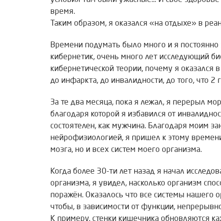
условия там были ужасные… И свое здоровье
время.
Таким образом, я оказался «на отдыхе» в реа
Времени подумать было много и я постоянно з
кибернетик, очень много лет исследующий б
кибернетической теории, почему я оказался в
до инфаркта, до инвалидности, до того, что 
За те два месяца, пока я лежал, я перерыл мо
благодаря которой я избавился от инвалидност
состоятелен, как мужчина. Благодаря моим з
нейрофизиологией, я пришел к этому времени
мозга, но и всех систем моего организма.
Когда более 30-ти лет назад я начал исследо
организма, я увидел, насколько организм спос
поражён. Оказалось что все системы нашего 
чтобы, в зависимости от функции, непрерывн
К примеру, стенки кишечника обновляются ка