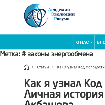
О НАС
БЛ
Метка:
# законы энергообмена
>
Статьи
>
Как я узнал Код молодости
Как я узнал Код
Личная история