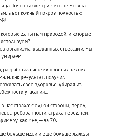
яца. Точно также три-четыре месяца
кам, а вот кожный покров полностью
ей!
, которые даны нам природой, и которые
е используем?
алов организма, вызванных стрессами, мы
 умираем.
о, разработал систему простых техник
, и, как результат, получил
ерживать свое здоровье, убирая из
избежности угасания…
в нас страха: с одной стороны, перед
невостребованности, страха перед тем,
римеру, как мне, — за 70.
я еще больше идей и еще больше жажды