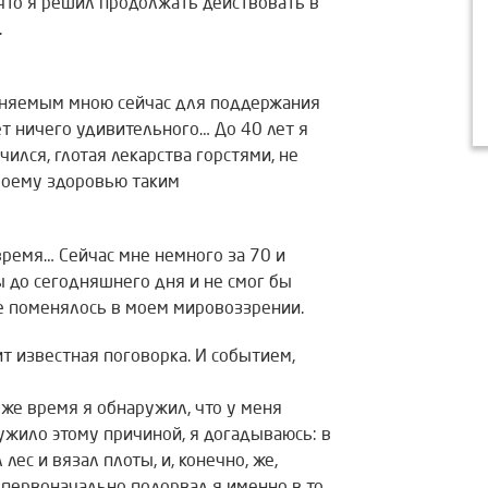
 что я решил продолжать действовать в
.
меняемым мною сейчас для поддержания
ет ничего удивительного… До 40 лет я
чился, глотая лекарства горстями, не
своему здоровью таким
время… Сейчас мне немного за 70 и
ы до сегодняшнего дня и не смог бы
не поменялось в моем мировоззрении.
сит известная поговорка. И событием,
 же время я обнаружил, что у меня
ужило этому причиной, я догадываюсь: в
лес и вязал плоты, и, конечно, же,