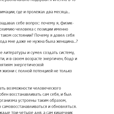
 первоначально подорвал я именно в то
нимации, где и пролежал два месяца…
адавал себе вопрос: почему я, физик-
иохимию человека с позиции именно
 таком состоянии? Почему я довел себя
2 года мне даже не нужна была женщина…?
ре литературы и сумел создать систему,
и, и в своем возрасте энергичен, бодр и
анятиям энергетической
 жизни с полной потенцией не только
вать возможности человеческого
обен восстанавливать сам себя, и был
организма устроены таким образом,
о самовосстанавливаться и обновляться.
ждые три-четыре дня, а сам кишечник