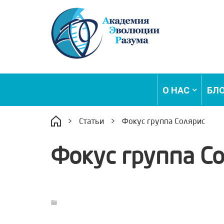
О НАС
БЛ
>
Статьи
>
Фокус группа Солярис
Фокус группа С