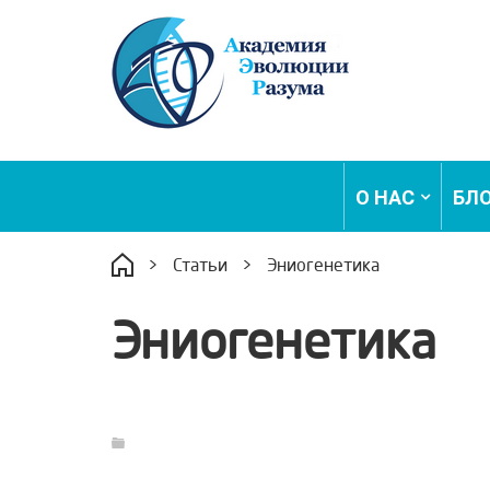
О НАС
БЛ
>
Статьи
>
Эниогенетика
Эниогенетика