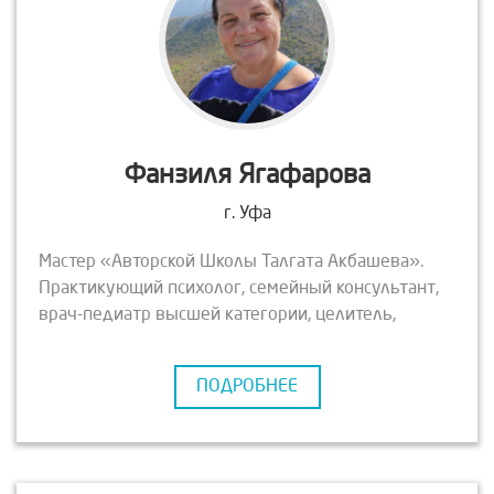
Фанзиля Ягафарова
г. Уфа
Мастер «Авторской Школы Талгата Акбашева».
Практикующий психолог, семейный консультант,
врач-педиатр высшей категории, целитель,
мастер энерготрансформации. Ведение в период
беременности, послеродовое восстановление.
ПОДРОБНЕЕ
Эксперт по снятию стрессов, саморегуляции и
восстановлению организма.