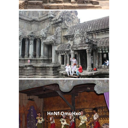
HnNf-OmuHxo