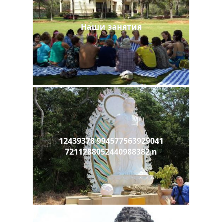
Наши занятия
12439378 994577563929041
7211288052440988382 n