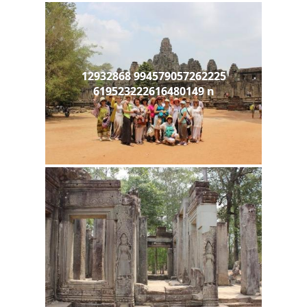
12932868 994579057262225
619523222616480149 n