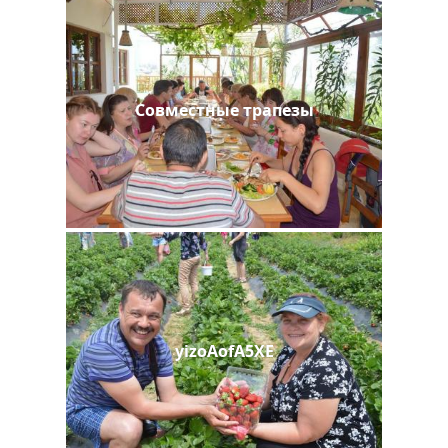
Совместные трапезы
yizoAofA5XE