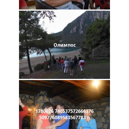
Олимпос
1780626 740537572666376
509776089583567783 n