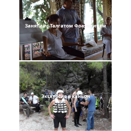
Занятия с Талгатом Фоатовичем
Экскурсия в каньон