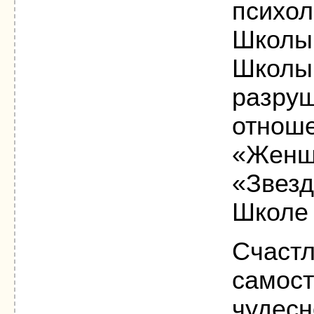
психол
Школы 
Школы.
разруш
отноше
«Женщ
«Звезд
Школе 
Счастл
самост
чудесн