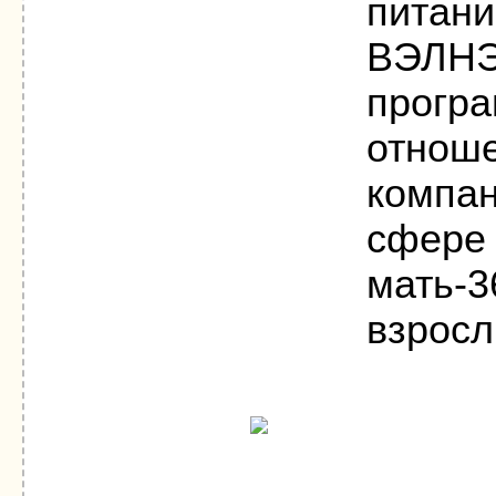
питани
ВЭЛНЭС
програ
отноше
компан
сфере 
мать-3
взросл