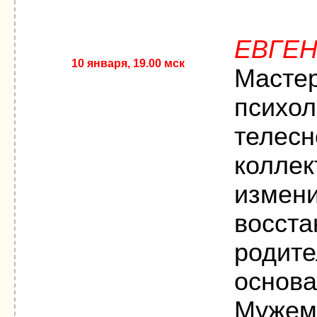
ЕВГЕ
10 января, 19.00 мск
Масте
психол
телесн
коллек
измени
восст
родите
основа
Мужем,