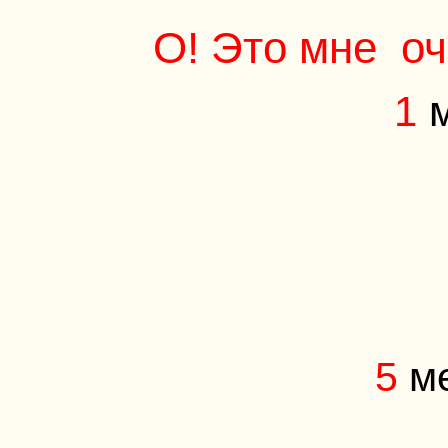
О! Это мне оч
1
м
5
м