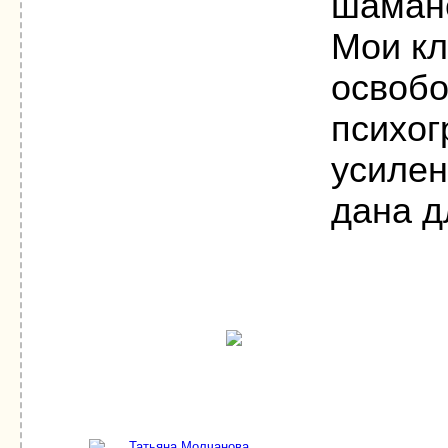
шаманс
Мои кл
освобо
психог
усилен
дана д