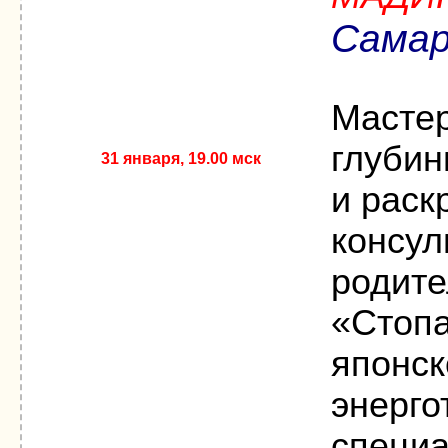
Самар
Мастер
глубин
31 января, 19.00 мск
и раск
консул
родите
«Стопа
японск
энерг
специа