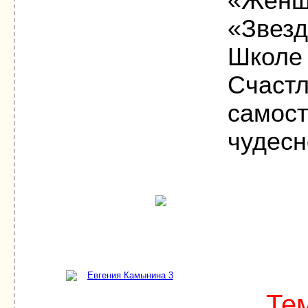
«Женщ
«Звезд
Школе 
Счастл
самост
чудесн
Те