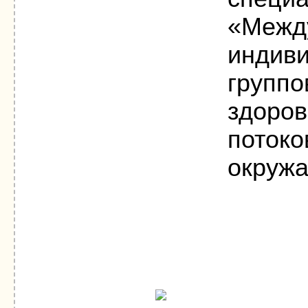
«Межд
индиви
группо
здоров
потоко
окруж