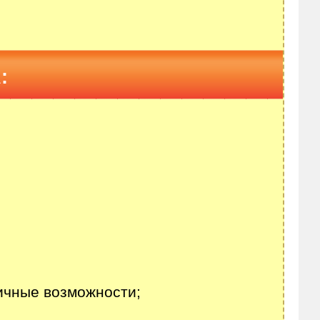
:
;
ичные возможности;