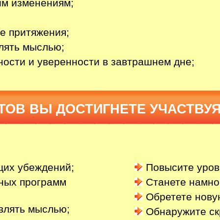
ним изменениям;
е притяжения;
лять мыслью;
ости и уверенности в завтрашнем дне;
ТОВ ВЫ ДОСТИГНЕТЕ УЧАСТВУЯ
щих убеждений;
Повысите уро
вных программ
Станете намног
Обретете нову
влять мыслью;
Обнаружите ск