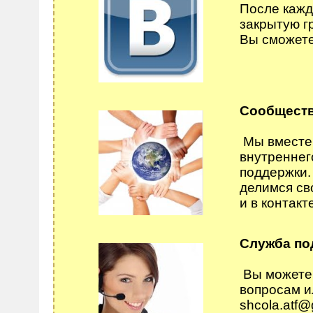
После кажд
закрытую г
Вы сможете
Сообщест
Мы вместе 
внутреннег
поддержки.
делимся св
и в контакт
Служба по
Вы можете 
вопросам и
shcola.atf@