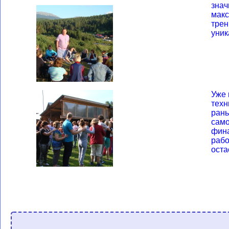
знач
макс
трен
уник
Уже 
техн
рань
само
фина
рабо
оста