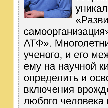
уникал
«Разв
самоорганизация»
АТФ». Многолетн
ученого, и его м
ему на научной к
определить и осв
включения врожд
любого человека