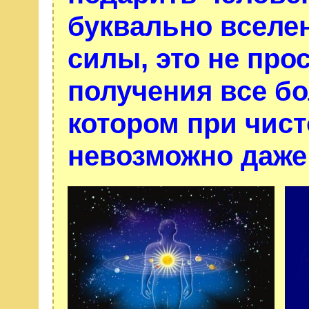
буквально вселе
силы, это не про
получения все бо
котором при чис
невозможно даже