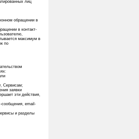
илированных лиц
фонном обращении в
ращении в контакт-
льзователю,
тывается максимум в
ок по
дательством
ях:
или
у, Сервисам;
ения заявки
ершает эти действия,
сообщения, email-
сервисы и разделы