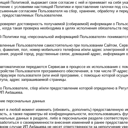
ящей Политикой, выражает свое согласие с ней и принимает на себя ука
ление с условиями настоящей Политики и проставление галочки под сс
сьменным согласием Пользователя на сбор, хранение, обработку и пер
, предоставляемых Пользователем.
проверяет достоверность получаемой (собираемой) информации о Пользо
 когда такая проверка необходима в целях исполнения обязательств пе
ей Политики под «персональной информацией Пользователя» понимаются
авленные Пользователем самостоятельно при пользовании Сайтом, Серв
я, фамилия, пол, номер мобильного телефона и/или адрес электронной 
ения, родной город, родственные связи, домашний адрес, информация о
 автоматически передаются Сервисам в процессе их использования с п
тройстве Пользователя программного обеспечения, в том числе IP-адре
 браузере пользователя (или иной программе, с помощью которой осуще
тупа, адрес запрашиваемой страницы.
о Пользователе, сбор и/или предоставление которой определено в Рег
ИП Акбашева.
ение персональных данных
жет в любой момент изменить (обновить, дополнить) предоставленную 
асть, а также параметры её конфиденциальности, воспользовавшись фу
нальных данных в разделе, либо в персональном разделе соответствую
заботиться о своевременности внесения изменений в ранее предоставл
ивном случае ИП Акбашева не несет ответственности за неполучение уве