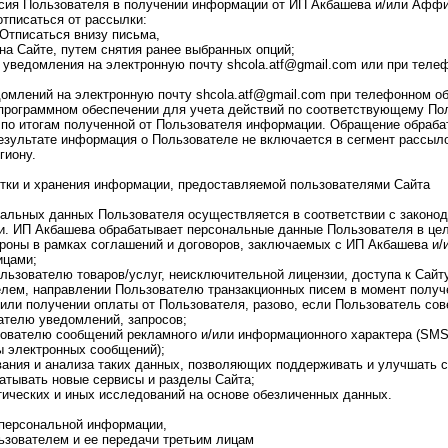
ласия Пользователя в получении информации от ИП Акбашева и/или Афф
тписаться от рассылки:
Отписаться внизу письма,
на Сайте, путем снятия ранее выбранных опций;
уведомления на электронную почту shcola.atf@gmail.com или при теле
омлений на электронную почту shcola.atf@gmail.com при телефонном об
 программном обеспечении для учета действий по соответствующему По
 по итогам полученной от Пользователя информации. Обращение обраба
результате информация о Пользователе не включается в сегмент рассыл
гиону.
отки и хранения информации, предоставляемой пользователями Сайта
нальных данных Пользователя осуществляется в соответствии с законо
и. ИП Акбашева обрабатывает персональные данные Пользователя в цел
роны в рамках соглашений и договоров, заключаемых с ИП Акбашева и/
цами;
ьзователю товаров/услуг, неисключительной лицензии, доступа к Сайт
елем, направлении Пользователю транзакционных писем в момент получ
 или получении оплаты от Пользователя, разово, если Пользователь сов
ателю уведомлений, запросов;
ователю сообщений рекламного и/или информационного характера (SMS-
ы электронных сообщений);
вания и анализа таких данных, позволяющих поддерживать и улучшать 
батывать новые сервисы и разделы Сайта;
ических и иных исследований на основе обезличенных данных.
 персональной информации,
ьзователем и ее передачи третьим лицам