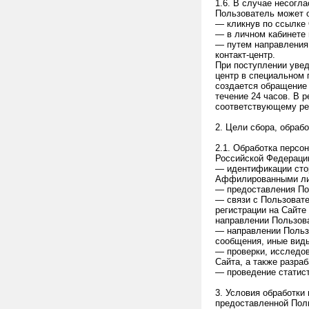
1.6. В случае несог
Пользователь может о
— кликнув по ссылке 
— в личном кабинете 
— путем направления 
контакт-центр.
При поступлении увед
центр в специальном
создается обращение
течение 24 часов. В 
соответствующему ре
2. Цели сбора, обраб
2.1. Обработка персо
Российской Федераци
— идентификации сто
Аффилированными ли
— предоставления Пол
— связи с Пользоват
регистрации на Сайте
направлении Пользов
— направлении Польз
сообщения, иные вид
— проверки, исследо
Сайта, а также разра
— проведение статист
3. Условия обработки
предоставленной Пол