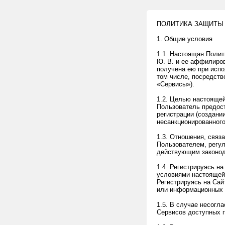
ПОЛИТИКА ЗАЩИТЫ
1. Общие условия
1.1. Настоящая Поли
Ю. В. и ее аффилиров
получена ею при исп
том числе, посредств
«Сервисы»).
1.2. Целью настояще
Пользователь предост
регистрации (создани
несанкционированного
1.3. Отношения, связ
Пользователем, регу
действующим законод
1.4. Регистрируясь н
условиями настоящей
Регистрируясь на Сай
или информационных 
1.5. В случае несогл
Сервисов доступных 