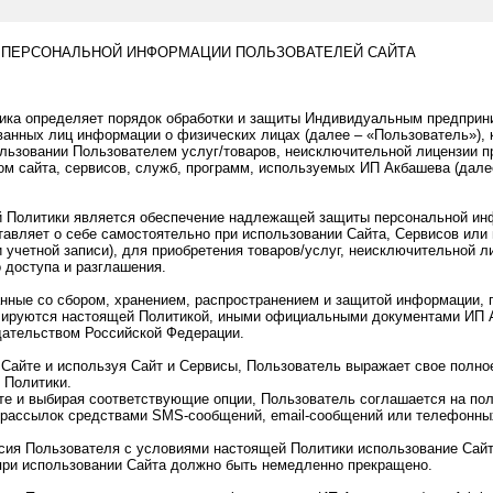
 ПЕРСОНАЛЬНОЙ ИНФОРМАЦИИ ПОЛЬЗОВАТЕЛЕЙ САЙТА
тика определяет порядок обработки и защиты Индивидуальным предпри
анных лиц информации о физических лицах (далее – «Пользователь»), 
ользовании Пользователем услуг/товаров, неисключительной лицензии 
ом сайта, сервисов, служб, программ, используемых ИП Акбашева (дале
й Политики является обеспечение надлежащей защиты персональной ин
авляет о себе самостоятельно при использовании Сайта, Сервисов или 
и учетной записи), для приобретения товаров/услуг, неисключительной л
 доступа и разглашения.
анные со сбором, хранением, распространением и защитой информации,
лируются настоящей Политикой, иными официальными документами ИП 
ательством Российской Федерации.
а Сайте и используя Сайт и Сервисы, Пользователь выражает свое полно
 Политики.
те и выбирая соответствующие опции, Пользователь соглашается на по
рассылок средствами SMS-сообщений, email-сообщений или телефонных
асия Пользователя с условиями настоящей Политики использование Сайт
при использовании Сайта должно быть немедленно прекращено.