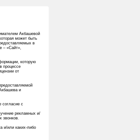
нимателем Акбашевой
которая может быть
предоставляемых в
е – «Сайт»,
формации, которую
в процессе
ицензии от
 предоставляемой
Акбашева и
е согласие с
лучение рекламных и/
 звонков.
а и/или каких-либо