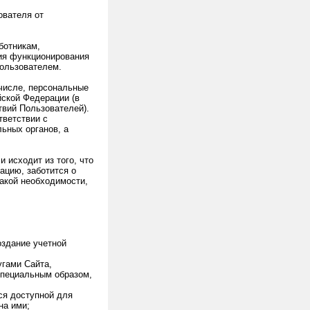
ователя от
ботникам,
ия функционирования
Пользователем.
числе, персональные
ской Федерации (в
твий Пользователей).
тветствии с
ьных органов, а
 исходит из того, что
ацию, заботится о
акой необходимости,
здание учетной
гами Сайта,
специальным образом,
ся доступной для
на ими;