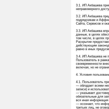
3.1. ИП Акбашева пр
неправомерного досту
3.2. ИП Акбашева пре
подрядчикам и Аффил
Сайта, Сервисов и ок
3.3. ИП Акбашева вп
данные, в целях обес
том числе, в целях п
Раскрытие предостав
действующим законод
равно в иных предус
3.4. ИП Акбашева не 
Пользователь в рамк
своевременности вне
включая, но не огран
4. Условия пользован
4.1. Пользователь пр
— обладает всеми не
записи) и использоват
— указывает достове
обязательные для за
вся иная информация
— осознает, что инфо
третьих лиц, не огов