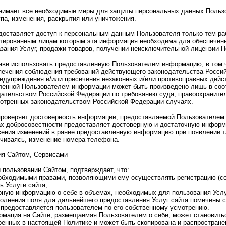
инимает все необходимые меры для защиты персональных данных Польз
па, изменения, раскрытия или уничтожения.
доставляет доступ к персональным данным Пользователя только тем ра
ированным лицам которым эта информация необходима для обеспечен
азания Услуг, продажи товаров, получении неисключительной лицензии 
раве использовать предоставленную Пользователем информацию, в том 
печения соблюдения требований действующего законодательства Россий
редупреждения и/или пресечения незаконных и/или противоправных дейс
ленной Пользователем информации может быть произведено лишь в соо
ательством Российской Федерации по требованию суда, правоохранител
мотренных законодательством Российской Федерации случаях.
проверяет достоверность информации, предоставляемой Пользователем и
ах добросовестности предоставляет достоверную и достаточную информ
сения изменений в ранее предоставленную информацию при появлении т
ичиваясь, изменение номера телефона.
ия Сайтом, Сервисами
и пользовании Сайтом, подтверждает, что:
обходимыми правами, позволяющими ему осуществлять регистрацию (со
ь Услуги сайта;
рную информацию о себе в объемах, необходимых для пользования Услу
полнения поля для дальнейшего предоставления Услуг сайта помечены 
 предоставляется пользователем по его собственному усмотрению.
рмация на Сайте, размещаемая Пользователем о себе, может становить
оренных в настоящей Политике и может быть скопирована и распростране