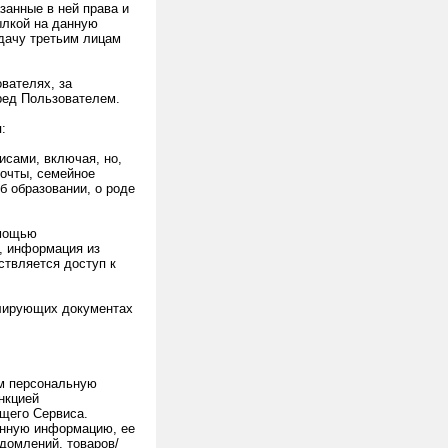
занные в ней права и
ылкой на данную
едачу третьим лицам
вателях, за
ред Пользователем.
:
исами, включая, но,
почты, семейное
б образовании, о роде
омощью
с, информация из
ствляется доступ к
улирующих документах
им персональную
нкцией
щего Сервиса.
енную информацию, ее
домлений, товаров/