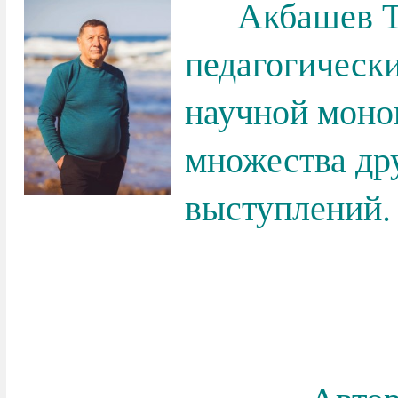
Акбашев Тал
педагогически
научной моно
множества дру
выс