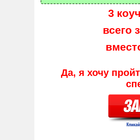
3 коу
всего з
вмест
Да, я хочу прой
сп