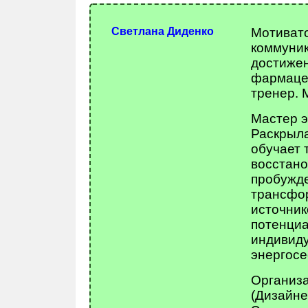
Светлана Диденко
Мотивато
коммуник
достижен
фармацев
тренер. 
Мастер э
Раскрыла
обучает 
восстано
пробужде
трансфо
источник
потенциа
индивиду
энергосе
Организа
(Дизайне