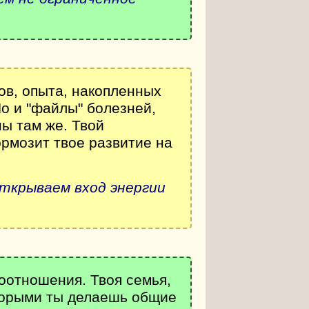
ов, опыта, накопленных
о и "файлы" болезней,
ны там же. Твой
ормозит твое развитие на
ткрываем вход энергии
оотношения. Твоя семья,
оторыми ты делаешь общие