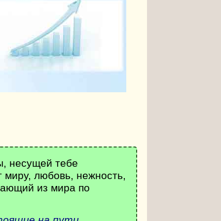
ы, несущей тебе
 миру, любовь, нежность,
вающий из мира по
стоящие на пути