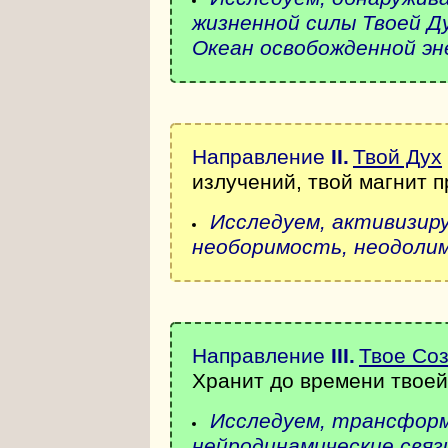
жизненной силы Твоей Д
Океан освобожденной эн
Направление
II
.
Твой Дух
излучений, твой магнит 
Исследуем, активизир
необоримость, неодоли
Направление
III
.
Твое Со
Хранит до времени твоей 
Исследуем, трансформ
нейродинамические связи