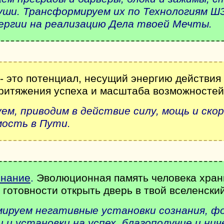
уши. Трансформируем их по Технологиям Ш
ергии на реализацию Дела твоей Мечты.
- это потенциал, несущий энергию действия
притяжения успеха и масштаба возможносте
уем, приводим в действие
силу, мощь и ско
мость в Пути.
знание
.
Эволюционная память человека храни
готовности открыть дверь в твой вселенский
ируем негативные установки сознания, ф
 и установки на успех, благополучие и нич