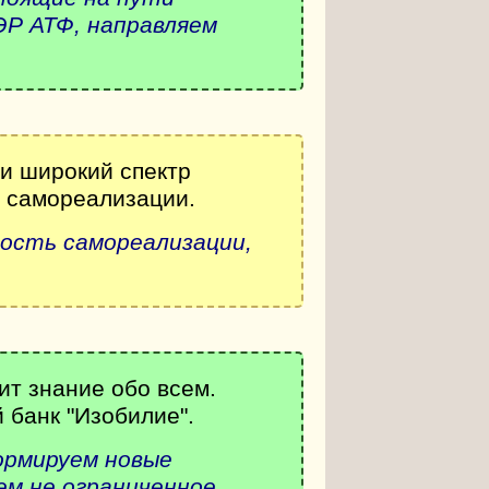
ЭР АТФ, направляем
 и широкий спектр
й самореализации.
рость самореализации,
т знание обо всем.
 банк "Изобилие".
ормируем новые
ем не ограниченное