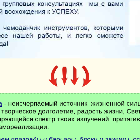
а
- неисчерпаемый источник жизненной сил
творческое долголетие, радость жизни, Свет
иряющийся спектр твоих излучений, притяги
самореализации.
ем преграды и барьеры, блоки и зажимы, 