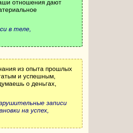
Ваши отношения дают
материальное
и в теле,
знания из опыта прошлых
гатым и успешным,
думаешь о деньгах,
азрушительные записи
новки на успех,