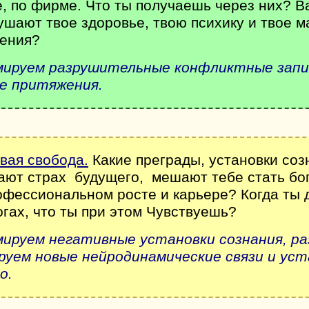
е, по фирме. Что ты получаешь через них? 
ушают твое здоровье, твою психику и твое 
чения?
ируем разрушительные конфликтные запис
е притяжения.
вая свобода.
Какие преграды, установки со
дают страх будущего, мешают тебе стать бо
офессиональном росте и карьере? Когда ты 
огах, что ты при этом Чувствуешь?
ируем негативные установки сознания, р
уем новые нейродинамические связи и уста
о.