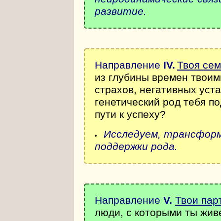
развитие.
Направление
IV
.
Твоя сем
из глубины времен твоим
страхов, негативных уст
генетический род тебя п
пути к успеху?
Исследуем, трансформ
поддержки рода.
Направление
V
.
Твои пар
люди, с которыми ты жив