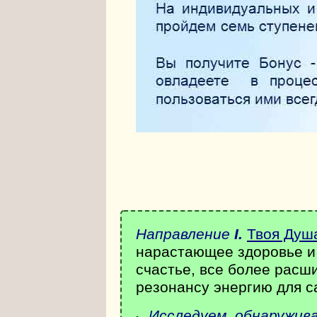
Направление
I
.
Твоя Душ
нарастающее здоровье и 
счастье, все более расш
резонансу энергию для 
Исследуем,
обнаружива