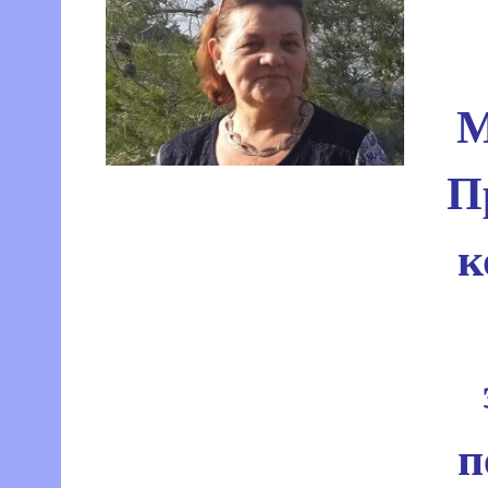
М
П
к
п