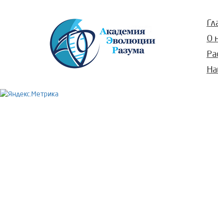
Гл
О 
Ра
На