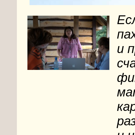
Ес
па
и 
сч
фи
ма
ка
ра