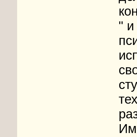
ко
" и
пс
ис
св
ст
те
ра
Им