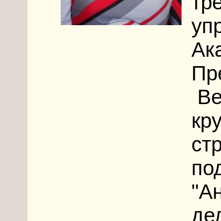
тр
уп
Ак
Пр
Ве
кр
ст
по
"А
де