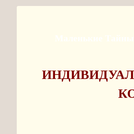
Маленькие Тайн
ИНДИВИДУА
К