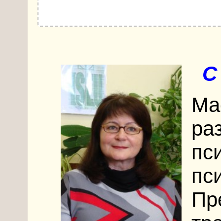
С
Ма
ра
пси
пс
Пр