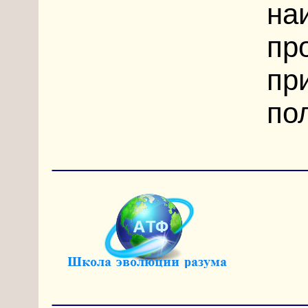
на
пр
пр
по
____________________
____________________