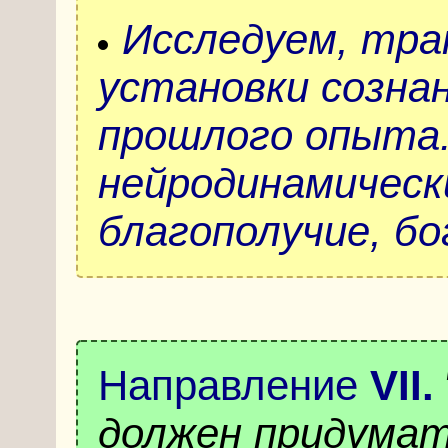
Исследуем, тр
установки созна
прошлого опыта
нейродинамически
благополучие, б
Направление
VII
.
должен придумат