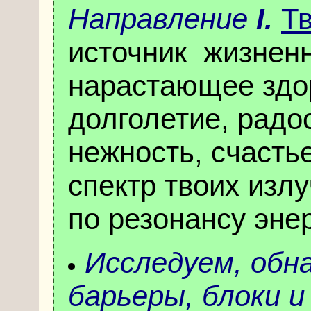
Направление
I
.
Т
источник жизненн
нарастающее здо
долголетие, радо
нежность, счасть
спектр твоих изл
по резонансу эне
Исследуем,
обн
барьеры, блоки 